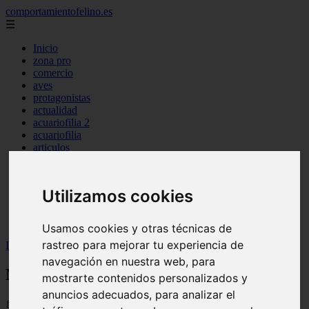
comportamientofelino.es
☰
Inicio
zona pro
comercio
aves
protagonistas
actualidad
acuariofilia 2
acuariofilia
articulos
canal tv
nombres para gatos
novedades
Utilizamos cookies
tablon de anuncios
uncategorized
zona pro
Usamos cookies y otras técnicas de
rastreo para mejorar tu experiencia de
Inicio
>
gatos2
>
Nombres para Perros Cane Corso
navegación en nuestra web, para
Nombres para Perros Cane Corso
mostrarte contenidos personalizados y
anuncios adecuados, para analizar el
📅 12/06/2025