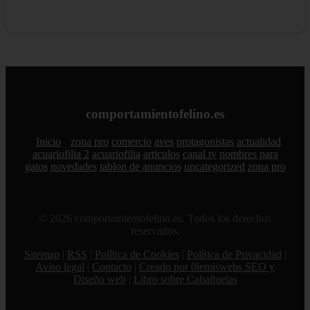
comportamientofelino.es
Inicio
zona pro
comercio
aves
protagonistas
actualidad
acuariofilia 2
acuariofilia
articulos
canal tv
nombres para
gatos
novedades
tablon de anuncios
uncategorized
zona pro
© 2026 comportamientofelino.es. Todos los derechos
reservados.
Sitemap
|
RSS
|
Política de Cookies
|
Política de Privacidad
|
Aviso legal
|
Contacto
|
Creado por 0lemiswebs SEO y
Diseño web
|
Libro sobre Cabañuelas