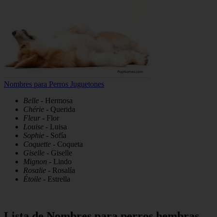
Nombres para Perros Juguetones
Belle
- Hermosa
Chérie
- Querida
Fleur
- Flor
Louise
- Luisa
Sophie
- Sofía
Coquette
- Coqueta
Giselle
- Giselle
Mignon
- Lindo
Rosalie
- Rosalía
Étoile
- Estrella
Lista de Nombres para perros hembras