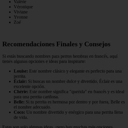
Valérie
Véronique
Viviane
Yvonne
Zoé
Recomendaciones Finales y Consejos
Si estás buscando nombres para perros hembras en francés, aquí
tienes algunas opciones e ideas para inspirarte:
Louise:
Este nombre clásico y elegante es perfecto para una
perrita.
Éclair:
Si buscas un nombre dulce y divertido, Éclair es una
excelente opción.
Chérie:
Este nombre significa "querida" en francés y es ideal
para una perrita cariñosa.
Belle:
Si tu perrita es hermosa por dentro y por fuera, Belle es
el nombre adecuado.
Coco:
Un nombre divertido y enérgico para una perrita llena
de vida.
Estas son solo algunas ideas, ¡pero hay muchas más opciones