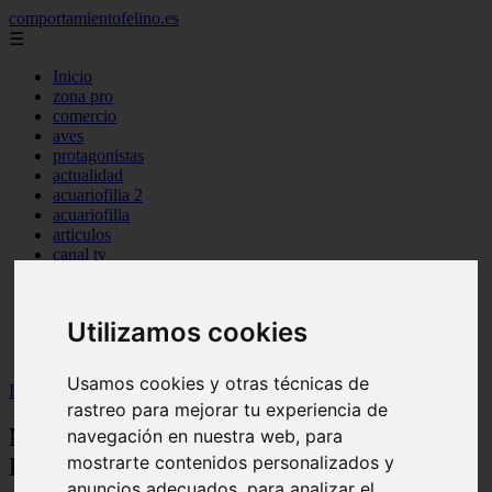
comportamientofelino.es
☰
Inicio
zona pro
comercio
aves
protagonistas
actualidad
acuariofilia 2
acuariofilia
articulos
canal tv
nombres para gatos
novedades
tablon de anuncios
Utilizamos cookies
uncategorized
zona pro
Usamos cookies y otras técnicas de
Inicio
>
gatos2
>
Nombres para Perros Hembras en Francés
rastreo para mejorar tu experiencia de
Nombres para Perros Hembras en
navegación en nuestra web, para
mostrarte contenidos personalizados y
Francés
anuncios adecuados, para analizar el