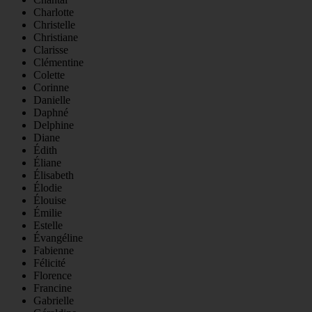
Charlotte
Christelle
Christiane
Clarisse
Clémentine
Colette
Corinne
Danielle
Daphné
Delphine
Diane
Édith
Éliane
Élisabeth
Élodie
Élouise
Émilie
Estelle
Évangéline
Fabienne
Félicité
Florence
Francine
Gabrielle