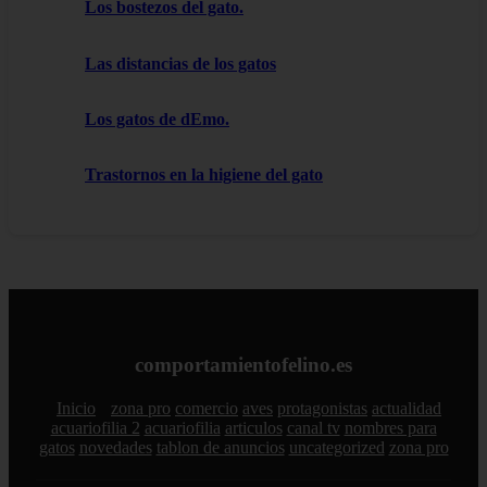
Los bostezos del gato.
Las distancias de los gatos
Los gatos de dEmo.
Trastornos en la higiene del gato
comportamientofelino.es
Inicio
zona pro
comercio
aves
protagonistas
actualidad
acuariofilia 2
acuariofilia
articulos
canal tv
nombres para
gatos
novedades
tablon de anuncios
uncategorized
zona pro