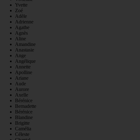
Yvette
Zoé
Adèle
Adrienne
Agathe
Agnès
Aline
Amandine
Anastasie
Ange
Angélique
Annette
Apolline
Ariane
Aude
Aurore
Axelle
Bérénice
Bernadette
Bérénice
Blandine
Brigitte
Camélia
Céleste
Chantal