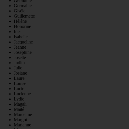
Géraldine
Germaine
Gisèle
Guillemette
Hélène
Honorine
Inès
Isabelle
Jacqueline
Jeanne
Joséphine
Josette
Judith
Julie
Josiane
Laure
Louise
Lucie
Lucienne
Lydie
Magali
Maïté
Marceline
Margot
Marianne