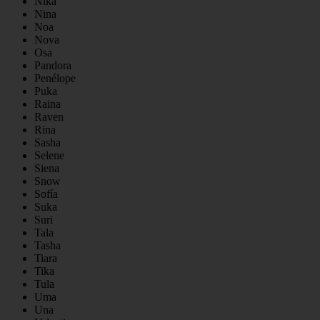
Nika
Nina
Noa
Nova
Osa
Pandora
Penélope
Puka
Raina
Raven
Rina
Sasha
Selene
Siena
Snow
Sofía
Suka
Suri
Tala
Tasha
Tiara
Tika
Tula
Uma
Una