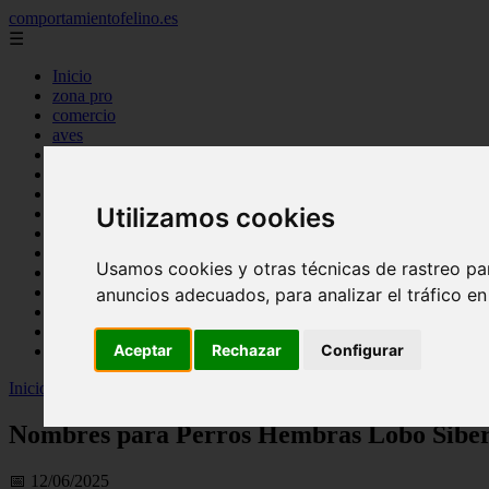
comportamientofelino.es
☰
Inicio
zona pro
comercio
aves
protagonistas
actualidad
acuariofilia 2
Utilizamos cookies
acuariofilia
articulos
canal tv
Usamos cookies y otras técnicas de rastreo pa
nombres para gatos
novedades
anuncios adecuados, para analizar el tráfico e
tablon de anuncios
uncategorized
Aceptar
Rechazar
Configurar
zona pro
Inicio
>
gatos2
>
Nombres para Perros Hembras Lobo Siberiano
Nombres para Perros Hembras Lobo Sibe
📅 12/06/2025