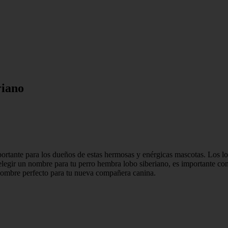
riano
rtante para los dueños de estas hermosas y enérgicas mascotas. Los lob
 elegir un nombre para tu perro hembra lobo siberiano, es importante con
nombre perfecto para tu nueva compañera canina.