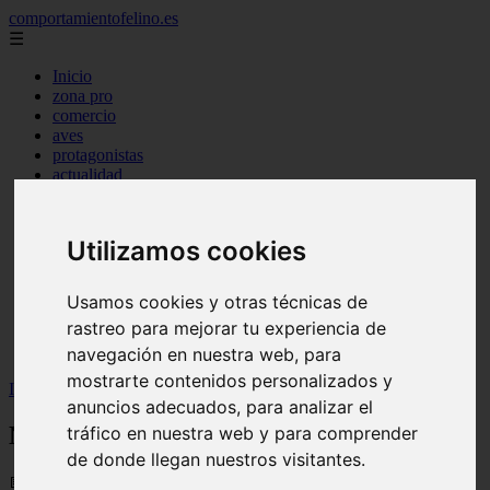
comportamientofelino.es
☰
Inicio
zona pro
comercio
aves
protagonistas
actualidad
acuariofilia 2
acuariofilia
articulos
Utilizamos cookies
canal tv
nombres para gatos
novedades
Usamos cookies y otras técnicas de
tablon de anuncios
rastreo para mejorar tu experiencia de
uncategorized
zona pro
navegación en nuestra web, para
mostrarte contenidos personalizados y
Inicio
>
gatos2
>
Nombres para Perros Históricos
anuncios adecuados, para analizar el
Nombres para Perros Históricos
tráfico en nuestra web y para comprender
de donde llegan nuestros visitantes.
📅 12/06/2025