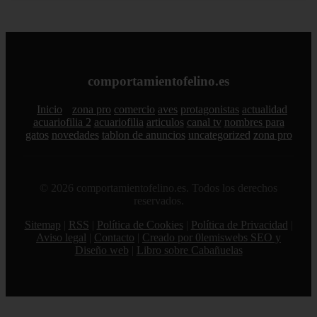
comportamientofelino.es
Inicio
zona pro
comercio
aves
protagonistas
actualidad
acuariofilia 2
acuariofilia
articulos
canal tv
nombres para
gatos
novedades
tablon de anuncios
uncategorized
zona pro
© 2026 comportamientofelino.es. Todos los derechos
reservados.
Sitemap
|
RSS
|
Política de Cookies
|
Política de Privacidad
|
Aviso legal
|
Contacto
|
Creado por 0lemiswebs SEO y
Diseño web
|
Libro sobre Cabañuelas