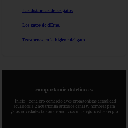
Las distancias de los gatos
Los gatos de dEmo.
Trastornos en la higiene del gato
comportamientofelino.es
Inicio
zona pro
comercio
aves
protagonistas
actualidad
acuariofilia 2
acuariofilia
articulos
canal tv
nombres para
gatos
novedades
tablon de anuncios
uncategorized
zona pro