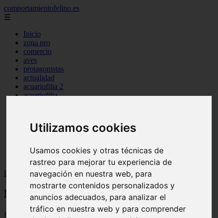
comportamientofelino.es
☰
Inicio
zona pro
comercio
aves
protagonistas
actualidad
acuariofilia 2
acuariofilia
articulos
canal tv
nombres para gatos
Utilizamos cookies
novedades
tablon de anuncios
uncategorized
Usamos cookies y otras técnicas de
zona pro
rastreo para mejorar tu experiencia de
navegación en nuestra web, para
Inicio
>
gatos2
>
Nombres Peruanos para Perros
mostrarte contenidos personalizados y
Nombres Peruanos para Perros
anuncios adecuados, para analizar el
tráfico en nuestra web y para comprender
📅 12/06/2025