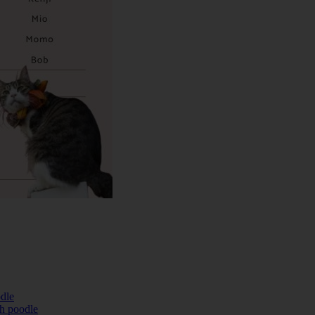
dle
h poodle