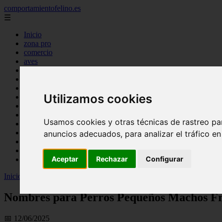
comportamientofelino.es
☰
Inicio
zona pro
comercio
aves
protagonistas
actualidad
acuariofilia 2
Utilizamos cookies
acuariofilia
articulos
canal tv
Usamos cookies y otras técnicas de rastreo pa
nombres para gatos
novedades
anuncios adecuados, para analizar el tráfico e
tablon de anuncios
uncategorized
Aceptar
Rechazar
Configurar
zona pro
Inicio
>
gatos2
>
Nombres para Perros Pequeños Machos French Poo
Nombres para Perros Pequeños Machos Fr
📅 12/06/2025