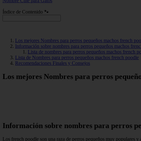
Nombre Cute para Gatos
Índice de Contenido 🐾
Los mejores Nombres para perros pequeños machos french poo
Información sobre nombres para perros pequeños machos frenc
Lista de nombres para perros pequeños machos french po
Lista de Nombres para perros pequeños machos french poodle
Recomendaciones Finales y Consejos
Los mejores Nombres para perros pequeño
Información sobre nombres para perros p
Los french poodle son una raza de perros pequeños muy populares y ad