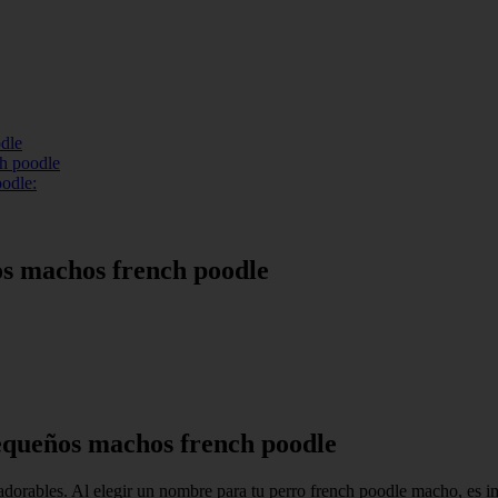
dle
h poodle
odle:
s machos french poodle
equeños machos french poodle
orables. Al elegir un nombre para tu perro french poodle macho, es im