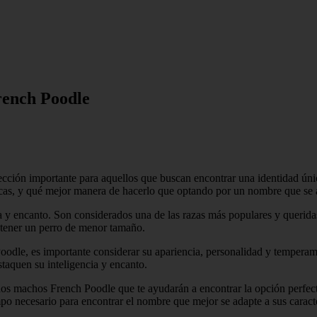
ench Poodle
ión importante para aquellos que buscan encontrar una identidad únic
ticas, y qué mejor manera de hacerlo que optando por un nombre que se 
ia y encanto. Son considerados una de las razas más populares y queri
n tener un perro de menor tamaño.
odle, es importante considerar su apariencia, personalidad y temperam
staquen su inteligencia y encanto.
eños machos French Poodle que te ayudarán a encontrar la opción perfec
empo necesario para encontrar el nombre que mejor se adapte a sus caracte