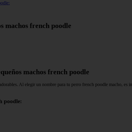
odle:
s machos french poodle
equeños machos french poodle
orables. Al elegir un nombre para tu perro french poodle macho, es im
h poodle: