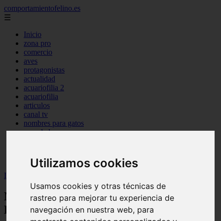
comportamientofelino.es
☰
Inicio
zona pro
comercio
aves
protagonistas
actualidad
acuariofilia 2
acuariofilia
articulos
canal tv
nombres para gatos
novedades
tablon de anuncios
uncategorized
zona pro
Utilizamos cookies
Inicio
>
gatos2
>
Nombres para Perros Pitbull Stanford Hembra
Usamos cookies y otras técnicas de
Nombres para Perros Pitbull Stanford
rastreo para mejorar tu experiencia de
Hembra
navegación en nuestra web, para