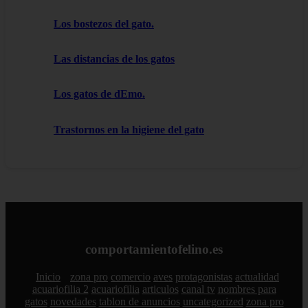
Los bostezos del gato.
Las distancias de los gatos
Los gatos de dEmo.
Trastornos en la higiene del gato
comportamientofelino.es
Inicio
zona pro
comercio
aves
protagonistas
actualidad
acuariofilia 2
acuariofilia
articulos
canal tv
nombres para
gatos
novedades
tablon de anuncios
uncategorized
zona pro