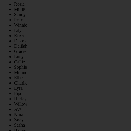
Rosie
Millie
Sandy
Pearl
Winnie
Lily
Roxy
Dakota
Delilah
Gracie
Lucy
Callie
Sophie
Minnie
Ellie
Charlie
Lyra
Piper
Harley
Willow
Ava
Nina
Zoey
Sasha
Bailey