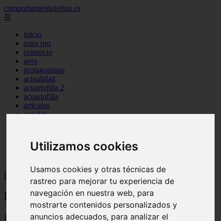
comportamientofelino.es
☰
Inicio
zona pro
comercio
aves
protagonistas
actualidad
acuariofilia 2
acuariofilia
articulos
canal tv
nombres para gatos
novedades
tablon de anuncios
Utilizamos cookies
uncategorized
zona pro
Usamos cookies y otras técnicas de
Inicio
>
gatos2
>
Nombres para Perros Pug Negro
rastreo para mejorar tu experiencia de
navegación en nuestra web, para
Nombres para Perros Pug Negro
mostrarte contenidos personalizados y
anuncios adecuados, para analizar el
📅 12/06/2025