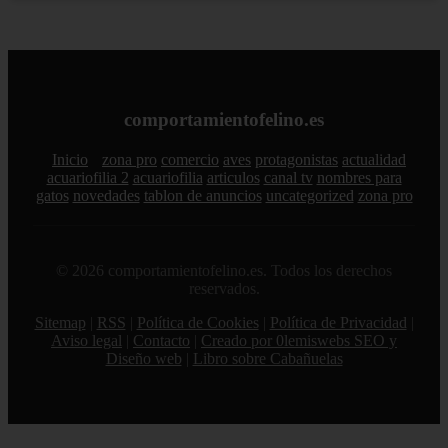
comportamientofelino.es
Inicio
zona pro
comercio
aves
protagonistas
actualidad
acuariofilia 2
acuariofilia
articulos
canal tv
nombres para
gatos
novedades
tablon de anuncios
uncategorized
zona pro
© 2026 comportamientofelino.es. Todos los derechos
reservados.
Sitemap
|
RSS
|
Política de Cookies
|
Política de Privacidad
|
Aviso legal
|
Contacto
|
Creado por 0lemiswebs SEO y
Diseño web
|
Libro sobre Cabañuelas