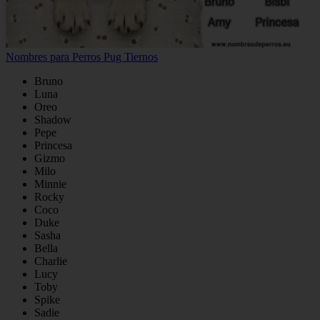
Nombres para Perros Pug Tiernos
Bruno
Luna
Oreo
Shadow
Pepe
Princesa
Gizmo
Milo
Minnie
Rocky
Coco
Duke
Sasha
Bella
Charlie
Lucy
Toby
Spike
Sadie