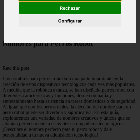
Rechazar
Nombres para Perros
Nombres para Perros Robot
Configurar
Nombres para Perros Robot
Rate this post
Los nombres para perros robot son una parte importante en la
creación de estos dispositivos tecnológicos cada vez más populares.
A medida que la robótica avanza, se han diseñado perros robot con
diferentes características y funciones, desde compañía y
entretenimiento hasta asistencia en tareas domésticas o de seguridad.
Al igual que con los perros reales, la elección del nombre para un
perro robot puede ser divertida y significativa. En esta guía,
exploraremos una variedad de nombres creativos y únicos que se
adaptan perfectamente a estos fieles compañeros tecnológicos.
¡Descubre el nombre perfecto para tu perro robot y dale
personalidad a tu nueva adquisición tecnológica!