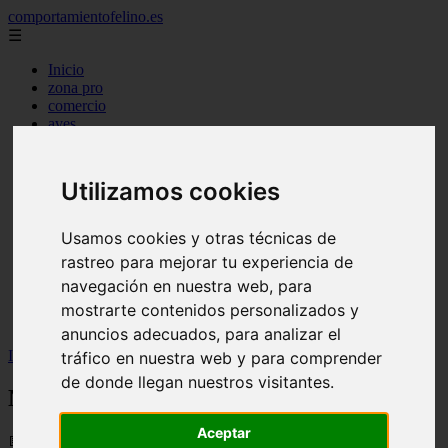
comportamientofelino.es
☰
Inicio
zona pro
comercio
aves
protagonistas
actualidad
acuariofilia 2
Utilizamos cookies
acuariofilia
articulos
canal tv
Usamos cookies y otras técnicas de
nombres para gatos
rastreo para mejorar tu experiencia de
novedades
navegación en nuestra web, para
tablon de anuncios
uncategorized
mostrarte contenidos personalizados y
zona pro
anuncios adecuados, para analizar el
Inicio
>
gatos2
>
Nombres para Perros Robot
tráfico en nuestra web y para comprender
de donde llegan nuestros visitantes.
Nombres para Perros Robot
Aceptar
📅 12/06/2025