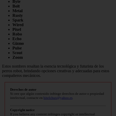
Byte
Bolt
Metal
Rusty
Spark
Wired
Pixel
Robo
Echo
Gizmo
Pulse
Scout
Zoom
Estos nombres resaltan la esencia tecnológica y futurista de los
perros robot, brindando opciones creativas y adecuadas para estos
compañeros mecánicos.
Derechos de autor
Si cree que algún contenido infringe derechos de autor o propiedad
intelectual, contacte en
bitelchux@yahoo.es
.
Copyright notice
If you believe any content infringes copyright or intellectual