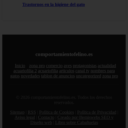
Trastornos en la higiene del gato
comportamientofelino.es
Inicio
zona pro
comercio
aves
protagonistas
actualidad
acuariofilia 2
acuariofilia
articulos
canal tv
nombres para
gatos
novedades
tablon de anuncios
uncategorized
zona pro
© 2026 comportamientofelino.es. Todos los derechos
reservados.
Sitemap
|
RSS
|
Política de Cookies
|
Política de Privacidad
|
Aviso legal
|
Contacto
|
Creado por 0lemiswebs SEO y
Diseño web
|
Libro sobre Cabañuelas