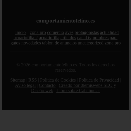
comportamientofelino.es
Inicio
zona pro
comercio
aves
protagonistas
actualidad
acuariofilia 2
acuariofilia
articulos
canal tv
nombres para
gatos
novedades
tablon de anuncios
uncategorized
zona pro
© 2026 comportamientofelino.es. Todos los derechos
reservados.
Sitemap
|
RSS
|
Política de Cookies
|
Política de Privacidad
|
Aviso legal
|
Contacto
|
Creado por 0lemiswebs SEO y
Diseño web
|
Libro sobre Cabañuelas