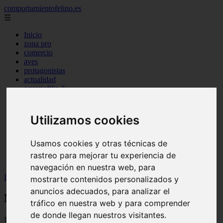
comportamientofelino.es
☰
Inicio
zona pro
comercio
aves
protagonistas
actualidad
acuariofilia 2
acuariofilia
articulos
canal tv
Utilizamos cookies
nombres para gatos
novedades
tablon de anuncios
Usamos cookies y otras técnicas de
uncategorized
rastreo para mejorar tu experiencia de
zona pro
navegación en nuestra web, para
Inicio
>
gatos2
>
Nombres Vikingos para Gatos Machos
mostrarte contenidos personalizados y
anuncios adecuados, para analizar el
Nombres Vikingos para Gatos Machos
tráfico en nuestra web y para comprender
de donde llegan nuestros visitantes.
📅 12/06/2025