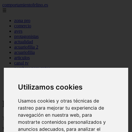
comportamientofelino.es
☰
zona pro
comercio
aves
protagonistas
actualidad
acuariofilia 2
acuariofilia
articulos
canal tv
nombres para gatos
novedades
tablon de anuncios
uncategorized
Utilizamos cookies
zona pro
Usamos cookies y otras técnicas de
Blog sobre gatos
rastreo para mejorar tu experiencia de
navegación en nuestra web, para
Todo sobre gatos, nombres de gatos y razas de gatos
mostrarte contenidos personalizados y
Mostrando 1 - 24 de 2800 artículos
anuncios adecuados, para analizar el