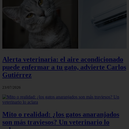
Alerta veterinaria: el aire acondicionado
puede enfermar a tu gato, advierte Carlos
Gutiérrez
23/07/2026
Mito o realidad: ¿los gatos anaranjados
son más traviesos? Un veterinario lo