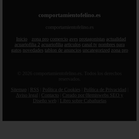
comportamientofelino.es
comportamientofelino.es
Inicio
zona pro
comercio
aves
protagonistas
actualidad
acuariofilia 2
acuariofilia
articulos
canal tv
nombres para
gatos
novedades
tablon de anuncios
uncategorized
zona pro
© 2026 comportamientofelino.es. Todos los derechos
reservados.
Sitemap
|
RSS
|
Política de Cookies
|
Política de Privacidad
|
Aviso legal
|
Contacto
|
Creado por 0lemiswebs SEO y
Diseño web
|
Libro sobre Cabañuelas