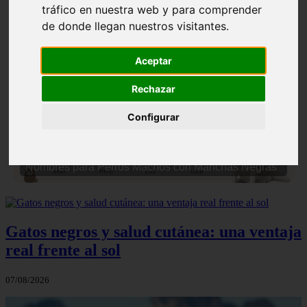
tráfico en nuestra web y para comprender
de donde llegan nuestros visitantes.
Aceptar
Rechazar
❮
❯
Configurar
Nombres para Perros Machos con Manchas Negras
Gatos negros y salud cutánea: una ventaja
real frente al sol
07/08/2026