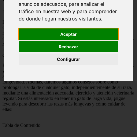
anuncios adecuados, para analizar el
tráfico en nuestra web y para comprender
📅 04/06/2025
de donde llegan nuestros visitantes.
Los gatos son animales que suelen tener una esperanza de vida más
corta que los perros, pero existen razas de gatos que tienen una
mayor longevidad. Estas razas suelen tener características genéticas
Aceptar
que los hacen más propensos a tener una vida más larga y saludable.
Algunos factores que influyen en la longevidad de los gatos
Rechazar
incluyen la genética, la alimentación, el cuidado veterinario y el
entorno en el que viven.
Configurar
Exploraremos algunas de las razas de gatos longevos más conocidas
y sus características especiales. Hablaremos sobre cómo cuidar
adecuadamente a estos gatos para asegurar su bienestar y
longevidad. Además, daremos algunos consejos sobre cómo
prolongar la vida de cualquier gato, independientemente de su raza,
mediante una alimentación adecuada, ejercicio y atención veterinaria
regular. Si estás interesado en tener un gato de larga vida, ¡sigue
leyendo para descubrir las razas más longevas y cómo cuidar de
ellas!
Tabla de Contenido