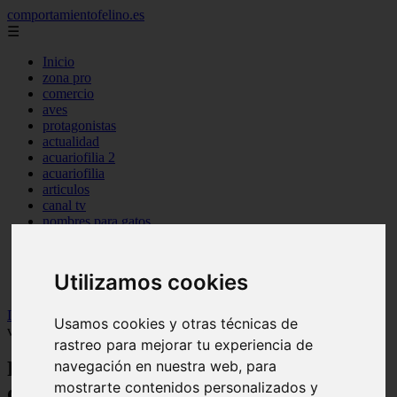
comportamientofelino.es
☰
Inicio
zona pro
comercio
aves
protagonistas
actualidad
acuariofilia 2
acuariofilia
articulos
canal tv
nombres para gatos
novedades
tablon de anuncios
uncategorized
Utilizamos cookies
zona pro
Inicio
>
gatos2
>
Razas de gatos longevos: Razas de gatos que
Usamos cookies y otras técnicas de
viven más
rastreo para mejorar tu experiencia de
navegación en nuestra web, para
Razas de gatos longevos: Razas de gatos
mostrarte contenidos personalizados y
que viven más