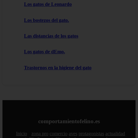
Los gatos de Leonardo
Los bostezos del gato.
Las distancias de los gatos
Los gatos de dEmo.
Trastornos en la higiene del gato
comportamientofelino.es
Inicio
zona pro
comercio
aves
protagonistas
actualidad