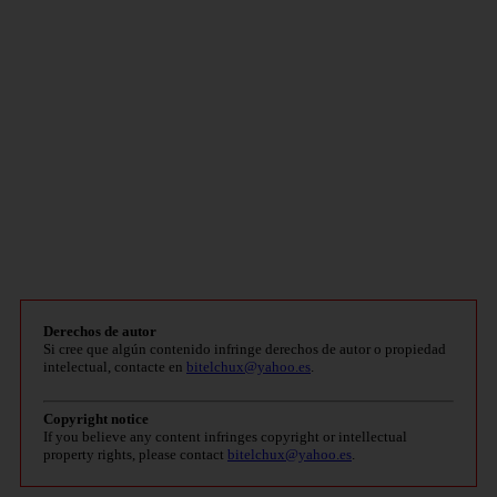
Derechos de autor
Si cree que algún contenido infringe derechos de autor o propiedad
intelectual, contacte en
bitelchux@yahoo.es
.
Copyright notice
If you believe any content infringes copyright or intellectual
property rights, please contact
bitelchux@yahoo.es
.