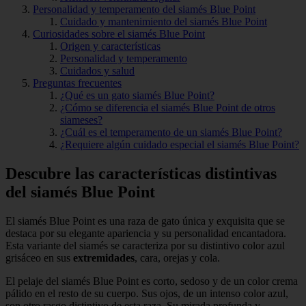
Personalidad y temperamento del siamés Blue Point
Cuidado y mantenimiento del siamés Blue Point
Curiosidades sobre el siamés Blue Point
Origen y características
Personalidad y temperamento
Cuidados y salud
Preguntas frecuentes
¿Qué es un gato siamés Blue Point?
¿Cómo se diferencia el siamés Blue Point de otros
siameses?
¿Cuál es el temperamento de un siamés Blue Point?
¿Requiere algún cuidado especial el siamés Blue Point?
Descubre las características distintivas
del siamés Blue Point
El siamés Blue Point es una raza de gato única y exquisita que se
destaca por su elegante apariencia y su personalidad encantadora.
Esta variante del siamés se caracteriza por su distintivo color azul
grisáceo en sus
extremidades
, cara, orejas y cola.
El pelaje del siamés Blue Point es corto, sedoso y de un color crema
pálido en el resto de su cuerpo. Sus ojos, de un intenso color azul,
son otro rasgo distintivo de esta raza. Su mirada profunda y