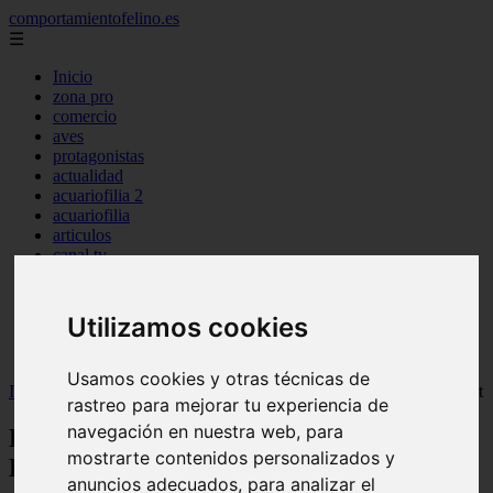
comportamientofelino.es
☰
Inicio
zona pro
comercio
aves
protagonistas
actualidad
acuariofilia 2
acuariofilia
articulos
canal tv
nombres para gatos
novedades
tablon de anuncios
Utilizamos cookies
uncategorized
zona pro
Usamos cookies y otras técnicas de
Inicio
>
gatos2
>
Razas de gatos únicas: Perfil del siamés Blue Point
rastreo para mejorar tu experiencia de
navegación en nuestra web, para
Razas de gatos únicas: Perfil del siamés
mostrarte contenidos personalizados y
Blue Point
anuncios adecuados, para analizar el