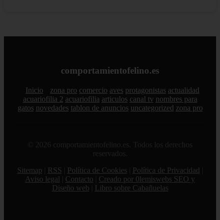
comportamientofelino.es
Inicio
zona pro
comercio
aves
protagonistas
actualidad
acuariofilia 2
acuariofilia
articulos
canal tv
nombres para
gatos
novedades
tablon de anuncios
uncategorized
zona pro
© 2026 comportamientofelino.es. Todos los derechos
reservados.
Sitemap
|
RSS
|
Política de Cookies
|
Política de Privacidad
|
Aviso legal
|
Contacto
|
Creado por 0lemiswebs SEO y
Diseño web
|
Libro sobre Cabañuelas