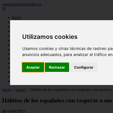
comportamientofelino.es
☰
Inicio
zona pro
comercio
aves
Utilizamos cookies
protagonistas
actualidad
acuariofilia 2
Usamos cookies y otras técnicas de rastreo pa
acuariofilia
articulos
anuncios adecuados, para analizar el tráfico e
canal tv
nombres para gatos
Aceptar
Rechazar
Configurar
novedades
tablon de anuncios
uncategorized
zona pro
Inicio
>
gatos2
>
Hábitos de los españoles con respecto a sus perros y 
Hábitos de los españoles con respecto a sus
📅 05/06/2025