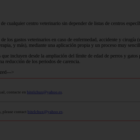
de cualquier centro veterinario sin depender de listas de centros específ
 los gastos veterinarios en caso de enfermedad, accidente y cirugía (urg
terapia, y más), mediante una aplicación propia y un proceso muy senci
e incluyen desde la ampliación del límite de edad de perros y gatos p
a reducción de los periodos de carencia.
zed--->
ual, contacte en
bitelchux@yahoo.es
.
s, please contact
bitelchux@yahoo.es
.