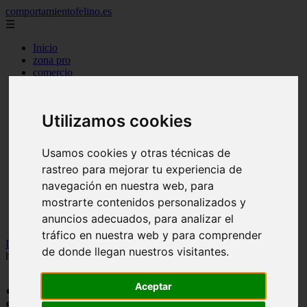
comportamientofelino.es
☰
Inicio
zona pro
comercio
aves
protagonistas
actualidad
Utilizamos cookies
acuariofilia 2
acuariofilia
articulos
Usamos cookies y otras técnicas de
canal tv
rastreo para mejorar tu experiencia de
nombres para gatos
novedades
navegación en nuestra web, para
tablon de anuncios
mostrarte contenidos personalizados y
uncategorized
anuncios adecuados, para analizar el
zona pro
tráfico en nuestra web y para comprender
Inicio
>
gatos
>
¿Vacaciones gratis en Grecia? Cuida gatos cinco
de donde llegan nuestros visitantes.
horas al día en la isla de Syros
¿Vacaciones gratis en Grecia? Cuida
Aceptar
gatos cinco horas al día en la isla de Syros