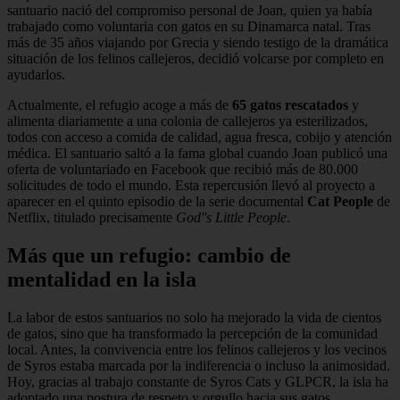
santuario nació del compromiso personal de Joan, quien ya había
trabajado como voluntaria con gatos en su Dinamarca natal. Tras
más de 35 años viajando por Grecia y siendo testigo de la dramática
situación de los felinos callejeros, decidió volcarse por completo en
ayudarlos.
Actualmente, el refugio acoge a más de
65 gatos rescatados
y
alimenta diariamente a una colonia de callejeros ya esterilizados,
todos con acceso a comida de calidad, agua fresca, cobijo y atención
médica. El santuario saltó a la fama global cuando Joan publicó una
oferta de voluntariado en Facebook que recibió más de 80.000
solicitudes de todo el mundo. Esta repercusión llevó al proyecto a
aparecer en el quinto episodio de la serie documental
Cat People
de
Netflix, titulado precisamente
God''s Little People
.
Más que un refugio: cambio de
mentalidad en la isla
La labor de estos santuarios no solo ha mejorado la vida de cientos
de gatos, sino que ha transformado la percepción de la comunidad
local. Antes, la convivencia entre los felinos callejeros y los vecinos
de Syros estaba marcada por la indiferencia o incluso la animosidad.
Hoy, gracias al trabajo constante de Syros Cats y GLPCR, la isla ha
adoptado una postura de respeto y orgullo hacia sus gatos,