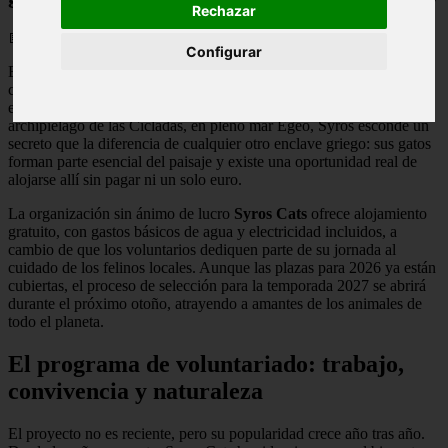
Rechazar
📅 10/06/2026
Configurar
Existen destinos que seducen por sus aguas cristalinas y otros que
conquistan por su espíritu único. La isla de Syros —conocida en
español como Siros— reúne ambos mundos. Como capital del
archipiélago de las Cícladas, en pleno mar Egeo, Syros esconde un
secreto que la diferencia de cualquier otro enclave griego: sus gatos
forman parte esencial del paisaje y existe una oportunidad real de
alojarse allí sin pagar ni un solo euro.
La organización sin ánimo de lucro
Syros Cats
ofrece alojamiento
gratuito, con gastos básicos de agua y electricidad incluidos, a
cambio de que los voluntarios dediquen parte de su jornada al
cuidado de los felinos locales. Aunque las plazas para 2026 ya están
cubiertas, el proceso de selección para la temporada 2027 se abrirá
durante el próximo otoño, atrayendo a amantes de los animales de
todo el planeta.
El programa de voluntariado: trabajo,
convivencia y naturaleza
El proyecto no es reciente, pero su popularidad crece año tras año.