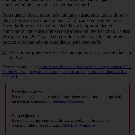
considerándolos parte de su identidad cultural.
Para quienes buscan algo más que unas vacaciones típicas de sol y
playa, Syros ofrece una combinación única: el encanto del mar
Egeo, la riqueza de la cultura cicládica y la oportunidad de
contribuir a una causa animal con proyección internacional. La lista
de espera para 2027 ya ha empezado a moverse, y los interesados
pueden ir preparando su candidatura para este otoño.
Contenido original en
https://www.libertaddigital.com/chic/viajar-comer/2026-
06-06/esta-isla-griega-ofrece-casa-gratis-por-cuidar-gatos-cinco-horas-al-dia-
7414644/
Derechos de autor
Si cree que algún contenido infringe derechos de autor o propiedad
intelectual, contacte en
bitelchux@yahoo.es
.
Copyright notice
If you believe any content infringes copyright or intellectual
property rights, please contact
bitelchux@yahoo.es
.