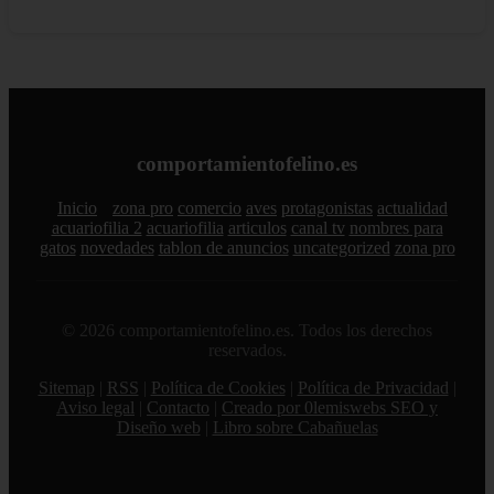
comportamientofelino.es
Inicio
zona pro
comercio
aves
protagonistas
actualidad
acuariofilia 2
acuariofilia
articulos
canal tv
nombres para
gatos
novedades
tablon de anuncios
uncategorized
zona pro
© 2026 comportamientofelino.es. Todos los derechos
reservados.
Sitemap
|
RSS
|
Política de Cookies
|
Política de Privacidad
|
Aviso legal
|
Contacto
|
Creado por 0lemiswebs SEO y
Diseño web
|
Libro sobre Cabañuelas