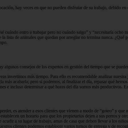
ocación, hay veces en que no pueden disfrutar de su trabajo, debido en 
“sé cuándo entro a trabajar pero no cuándo salgo” y “necesitaría ocho ma
ue la lista de animales que quedan por arreglar no termina nunca. ¿Qu
mpo.
y algunos consejos de los expertos en gestión del tiempo que se pueden 
eas invertimos más tiempo. Para ello es recomendable analizar nuestra 
 más acabarla; pero sí podemos, al finalizar el día, repasar qué hemos
unes e incluso determinar a qué horas del día somos más productivos. Es
rder, es atender a esos clientes que vienen a modo de “goteo” y que no
stablecen un horario para que los propietarios dejen a sus perros y otro
 acudir a su lugar de trabajo, amas de casa que deben llevar a los niños
e nuestros clientes podemos establecer varios turnos de entrega y de reco