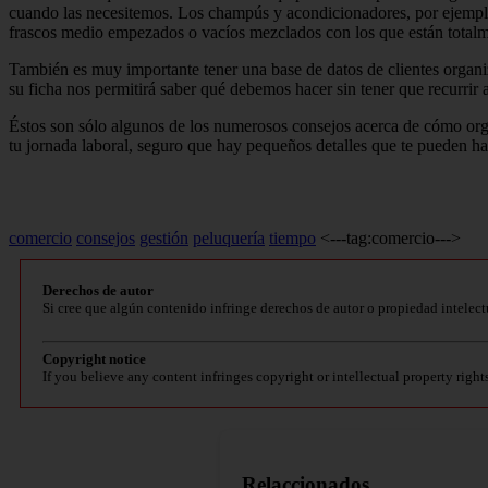
cuando las necesitemos. Los champús y acondicionadores, por ejemplo
frascos medio empezados o va­cíos mezclados con los que están total
También es muy importante tener una base de datos de clientes organizad
su ficha nos permitirá saber qué debemos hacer sin tener que recurrir
Éstos son sólo algunos de los nume­rosos consejos acerca de cómo org
tu jornada laboral, seguro que hay pequeños detalles que te pueden hac
comercio
consejos
gestión
peluquería
tiempo
<---tag:comercio--->
Derechos de autor
Si cree que algún contenido infringe derechos de autor o propiedad intelect
Copyright notice
If you believe any content infringes copyright or intellectual property right
Relaccionados