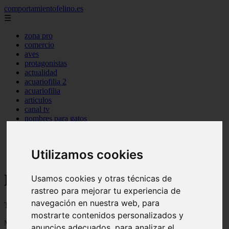
comportamientofelino.es
☰
zona pro
comercio
aves
protagonistas
actualidad
acuariofilia 2
acuariofilia
articulos
canal tv
nombres para gatos
novedades
tablon de anuncios
uncategorized
Utilizamos cookies
zona pro
Blog sobre gatos
Usamos cookies y otras técnicas de
rastreo para mejorar tu experiencia de
navegación en nuestra web, para
Todo sobre gatos, nombres de gatos y razas de gatos
mostrarte contenidos personalizados y
Mostrando 1 - 24 de 2801 artículos
anuncios adecuados, para analizar el