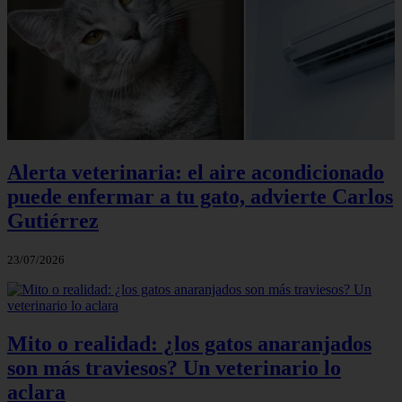
Alerta veterinaria: el aire acondicionado
puede enfermar a tu gato, advierte Carlos
Gutiérrez
23/07/2026
Mito o realidad: ¿los gatos anaranjados
son más traviesos? Un veterinario lo
aclara