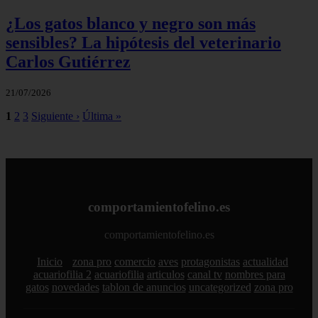
¿Los gatos blanco y negro son más
sensibles? La hipótesis del veterinario
Carlos Gutiérrez
21/07/2026
1
2
3
Siguiente ›
Última »
comportamientofelino.es
comportamientofelino.es
Inicio
zona pro
comercio
aves
protagonistas
actualidad
acuariofilia 2
acuariofilia
articulos
canal tv
nombres para
gatos
novedades
tablon de anuncios
uncategorized
zona pro