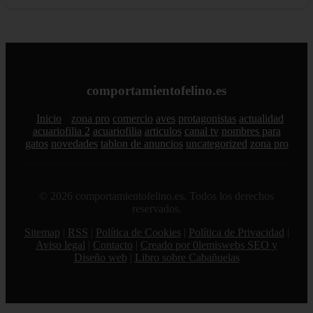
comportamientofelino.es
Inicio
zona pro
comercio
aves
protagonistas
actualidad
acuariofilia 2
acuariofilia
articulos
canal tv
nombres para
gatos
novedades
tablon de anuncios
uncategorized
zona pro
© 2026 comportamientofelino.es. Todos los derechos
reservados.
Sitemap
|
RSS
|
Política de Cookies
|
Política de Privacidad
|
Aviso legal
|
Contacto
|
Creado por 0lemiswebs SEO y
Diseño web
|
Libro sobre Cabañuelas