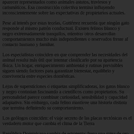
aparecer representados como animales astutos, traviesos y
carismáticos. Esa construcción colectiva termina influyendo
inconscientemente sobre las expectativas de propietarios actuales.
Pese al interés por estas teorías, Gutiérrez recuerda que ningún gato
responde al mismo patrón conductual. Existen felinos blanco y
negro extremadamente tranquilos, mientras otros desarrollan
comportamientos mucho más independientes o reservados frente al
contacto humano y familiar.
Los especialistas coinciden en que comprender las necesidades del
animal resulta más útil que intentar clasificarlo por su apariencia
física. Un hogar, enriquecimiento ambiental y rutinas previsibles
siguen siendo factores para garantizar bienestar, equilibrio y
convivencia entre especies domésticas.
Lejos de supersticiones o etiquetas simplificadoras, los gatos blanco
y negro continúan fascinando a científicos como propietarios. Su
personalidad parece combinar curiosidad, sensibilidad y capacidad
adaptativa. Sin embargo, cada felino mantiene una historia distinta
que termina definiendo su comportamiento.
Los geólogos coinciden: el viaje secreto de las placas tectónicas es el
verdadero motor que cambia el clima de la Tierra
República Dominicana cambia de estrategia: frena una mina de oro