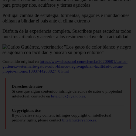
para proteger ríos, acuíferos y tierras agrícolas
Portugal cambia de estrategia: tormentas, apagones e inundaciones
obligan a blindar el país ante el clima extremo
Disfruta de la experiencia completa. Suscríbete para escuchar todos
nuestros artículos y acceder a los resúmenes clave de la actualidad.
Contenido original en
https://www.elespanol.com/ciencia/20260601/carlos-
gutierrez-veterinario-gatos-color-blanco-negro-agobian-facilidad-buscan-
propio-entorno/1003744263827_0.html
Derechos de autor
Si cree que algún contenido infringe derechos de autor o propiedad
intelectual, contacte en
bitelchux@yahoo.es
.
Copyright notice
If you believe any content infringes copyright or intellectual
property rights, please contact
bitelchux@yahoo.es
.