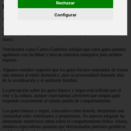
Rechazar
facilidad y buscan su propio entorno"
Configurar
📅 01/06/2026
Los gatos blanco y negro, conocidos como tuxedo, suelen mostrar
un carácter expresivo, sociable y activo, aunque cada animal es
único.
Veterinarios como Carlos Gutiérrez señalan que estos gatos pueden
agobiarse con facilidad y buscan entornos tranquilos para sentirse
seguros.
Algunos estudios sugieren que los gatos bicolor responden de forma
más intensa al estrés doméstico, pero la personalidad depende más
de la socialización y el ambiente familiar.
La percepción sobre los gatos blanco y negro está influida por el
cine y la cultura, aunque especialistas advierten que ningún gato
responde exactamente al mismo patrón de comportamiento.
Los gatos blanco y negro, conocidos como tuxedo, despiertan una
curiosidad entre veterinarios y propietarios. Su aspecto elegante ha
alimentado numerosos mitos sobre el comportamiento felino. Ahora,
distintos especialistas apuntan que determinados patrones genéticos