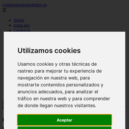
comportamientofelino.es
☰
Inicio
zona pro
comercio
aves
protagonistas
actualidad
Utilizamos cookies
acuariofilia 2
acuariofilia
articulos
Usamos cookies y otras técnicas de
canal tv
rastreo para mejorar tu experiencia de
nombres para gatos
novedades
navegación en nuestra web, para
tablon de anuncios
mostrarte contenidos personalizados y
uncategorized
anuncios adecuados, para analizar el
zona pro
tráfico en nuestra web y para comprender
Inicio
>
gatos
>
Carlos Gutiérrez, veterinario: "Los gatos de color
de donde llegan nuestros visitantes.
blanco y negro se agobian con facilidad y buscan su propio entorno"
Carlos Gutiérrez, veterinario: "Los gatos
Aceptar
de color blanco y negro se agobian con