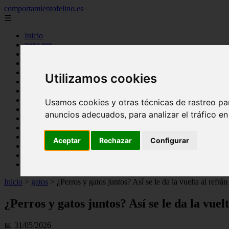
comportamientofelino.es
☰
Inicio
zona pro
comercio
aves
protagonistas
Utilizamos cookies
actualidad
acuariofilia 2
acuariofilia
Usamos cookies y otras técnicas de rastreo pa
articulos
anuncios adecuados, para analizar el tráfico e
canal tv
nombres para gatos
novedades
Aceptar
Rechazar
Configurar
tablon de anuncios
uncategorized
zona pro
Inicio
>
gatos
>
¿Perros y gatos juntos? Así se le da la vuelta al refrán
¿Perros y gatos juntos? Así se le da la vuel
📅 31/05/2026