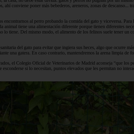
, la casa, no debe estar divida: gatos y perros no pugnan por un mismo
os, ahí conviene poner más bebederos, areneros, zonas de descanso... tr
encontrarnos al perro probando la comida del gato y viceversa. Para l
da animal tiene una alimentación diferente porque tienen diferentes nece
 lo tiene. Del mismo modo, el alimento de los felinos suele tener un 
sanitaria del gato para evitar que ingiera sus heces, algo que ocurre m
iante una gatera. En caso contrario, mantendremos la arena limpia de f
rados, el Colegio Oficial de Veterinarios de Madrid aconseja “que los p
ue esconderse si lo necesitan, puntos elevados que les permitan no intera