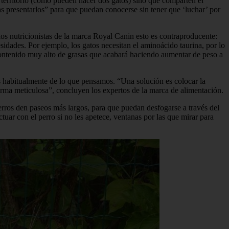
 territorio (como pueden hacer dos gatos) sino que comparten el
as presentarlos” para que puedan conocerse sin tener que ‘luchar’ por
os nutricionistas de la marca Royal Canin esto es contraproducente:
sidades. Por ejemplo, los gatos necesitan el aminoácido taurina, por lo
contenido muy alto de grasas que acabará haciendo aumentar de peso a
ás habitualmente de lo que pensamos. “Una solución es colocar la
orma meticulosa”, concluyen los expertos de la marca de alimentación.
erros den paseos más largos, para que puedan desfogarse a través del
ctuar con el perro si no les apetece, ventanas por las que mirar para