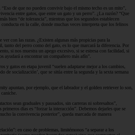
io. “Eso de que no pueden convivir bajo el mismo techo es un mito”,
ivencia entre gatos, que entre un gato y un perro”. ¿La razón? “Que
n más bien “de tolerancia”, mientras que los segundos establecen
 conducta en la calle, donde muchas veces interpreta que los felinos
 ver con las razas. ¿Existen algunas más propicias para la
l, tanto del perro como del gato, es lo que marcará la diferencia. Por
nto, si nos muestra un apego excesivo, si se estresa con facilidad, si
s nos ayudará a encontrar un compañero más afín”.
os y gatos en etapa juvenil “suelen adaptarse mejor a los cambios,
o de socialización’, que se sitúa entre la segunda y la sexta semana
ity apuntan, por ejemplo, que el labrador y el golden retriever lo son,
l caniche.
ctos sean graduales y pausados, sin carreras ni sobresaltos”,
s primeros días es “forzar la interacción”. Debemos dejarles que se
ta mucho la convivencia posterior”, queda marcada de manera
relación”: en caso de problemas, limitémonos “a separar a los