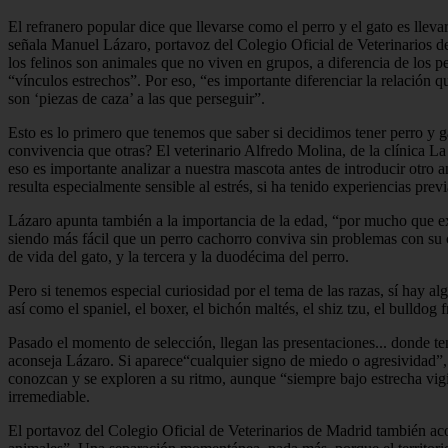
El refranero popular dice que llevarse como el perro y el gato es lle
señala Manuel Lázaro, portavoz del Colegio Oficial de Veterinarios 
los felinos son animales que no viven en grupos, a diferencia de los p
“vínculos estrechos”. Por eso, “es importante diferenciar la relación 
son ‘piezas de caza’ a las que perseguir”.
Esto es lo primero que tenemos que saber si decidimos tener perro y g
convivencia que otras? El veterinario Alfredo Molina, de la clínica La 
eso es importante analizar a nuestra mascota antes de introducir otro a
resulta especialmente sensible al estrés, si ha tenido experiencias pr
Lázaro apunta también a la importancia de la edad, “por mucho que exi
siendo más fácil que un perro cachorro conviva sin problemas con su c
de vida del gato, y la tercera y la duodécima del perro.
Pero si tenemos especial curiosidad por el tema de las razas, sí hay a
así como el spaniel, el boxer, el bichón maltés, el shiz tzu, el bulldog 
Pasado el momento de selección, llegan las presentaciones... donde t
aconseja Lázaro. Si aparece“cualquier signo de miedo o agresividad”, 
conozcan y se exploren a su ritmo, aunque “siempre bajo estrecha vigi
irremediable.
El portavoz del Colegio Oficial de Veterinarios de Madrid también acon