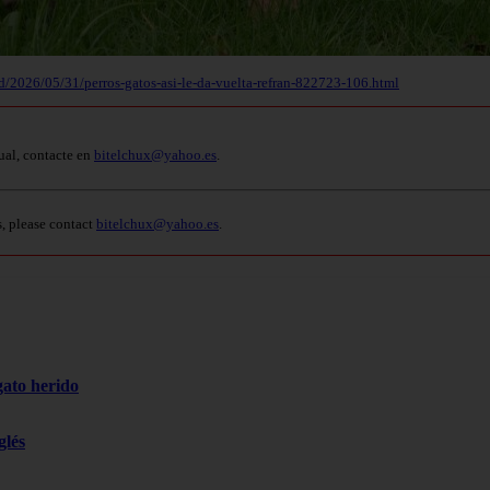
d/2026/05/31/perros-gatos-asi-le-da-vuelta-refran-822723-106.html
ual, contacte en
bitelchux@yahoo.es
.
s, please contact
bitelchux@yahoo.es
.
gato herido
glés