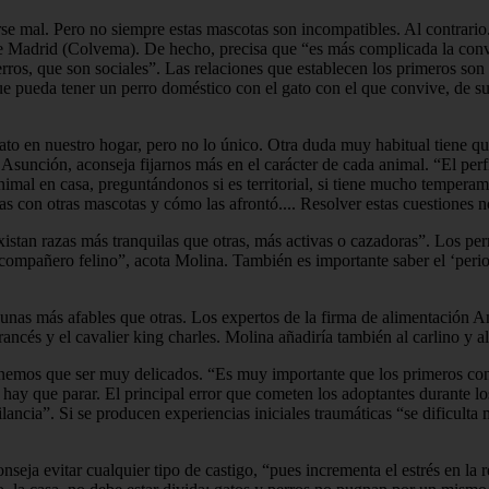
varse mal. Pero no siempre estas mascotas son incompatibles. Al contrar
de Madrid (Colvema). De hecho, precisa que “es más complicada la conv
erros, que son sociales”. Las relaciones que establecen los primeros so
que pueda tener un perro doméstico con el gato con el que convive, de su
ato en nuestro hogar, pero no lo único. Otra duda muy habitual tiene que
Asunción, aconseja fijarnos más en el carácter de cada animal. “El perfi
nimal en casa, preguntándonos si es territorial, si tiene mucho temperame
evias con otras mascotas y cómo las afrontó.... Resolver estas cuestione
stan razas más tranquilas que otras, más activas o cazadoras”. Los perr
ompañero felino”, acota Molina. También es importante saber el ‘period
lgunas más afables que otras. Los expertos de la firma de alimentación Am
francés y el cavalier king charles. Molina añadiría también al carlino y a
enemos que ser muy delicados. “Es muy importante que los primeros conta
hay que parar. El principal error que cometen los adoptantes durante lo
lancia”. Si se producen experiencias iniciales traumáticas “se dificul
seja evitar cualquier tipo de castigo, “pues incrementa el estrés en la 