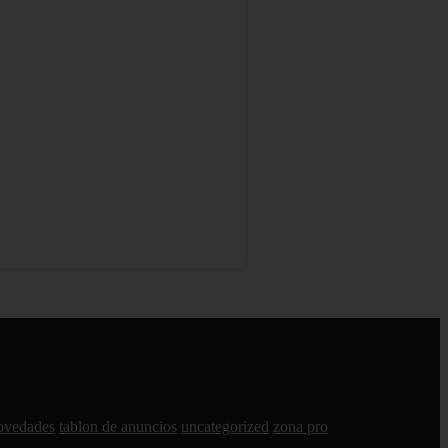
ovedades
tablon de anuncios
uncategorized
zona pro