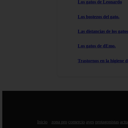
Los gatos de Leonardo
Los bostezos del gato.
Las distancias de los gatos
Los gatos de dEmo.
Trastornos en la higiene d
Inicio
zona pro
comercio
aves
protagonistas
actu