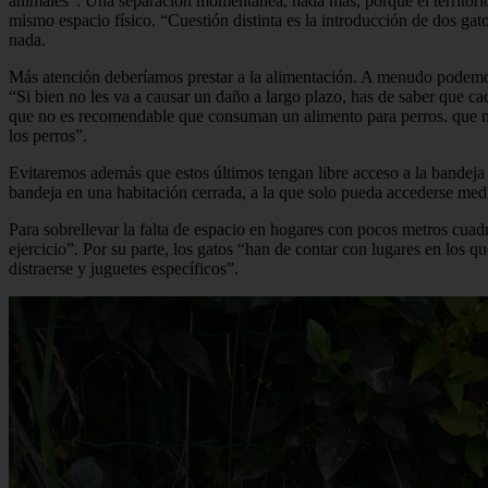
animales”. Una separación momentánea, nada más, porque el territorio
mismo espacio físico. “Cuestión distinta es la introducción de dos gat
nada.
Más atención deberíamos prestar a la alimentación. A menudo podemos 
“Si bien no les va a causar un daño a largo plazo, has de saber que ca
que no es recomendable que consuman un alimento para perros. que no
los perros”.
Evitaremos además que estos últimos tengan libre acceso a la bandeja 
bandeja en una habitación cerrada, a la que solo pueda accederse med
Para sobrellevar la falta de espacio en hogares con pocos metros cuad
ejercicio”. Por su parte, los gatos “han de contar con lugares en los q
distraerse y juguetes específicos”.