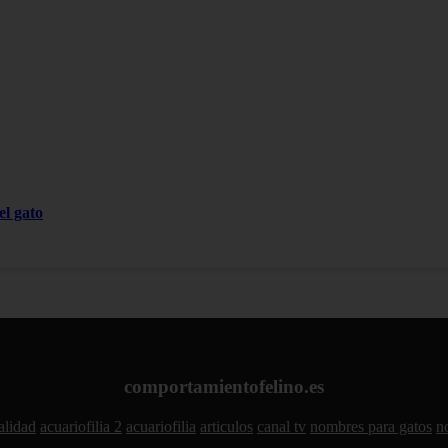
el gato
comportamientofelino.es
alidad
acuariofilia 2
acuariofilia
articulos
canal tv
nombres para gatos
n