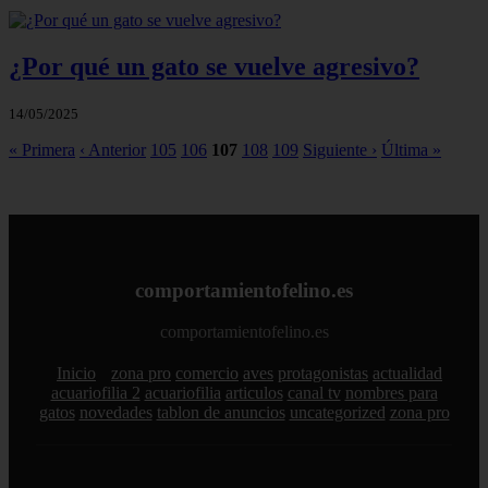
¿Por qué un gato se vuelve agresivo?
14/05/2025
« Primera
‹ Anterior
105
106
107
108
109
Siguiente ›
Última »
comportamientofelino.es
comportamientofelino.es
Inicio
zona pro
comercio
aves
protagonistas
actualidad
acuariofilia 2
acuariofilia
articulos
canal tv
nombres para
gatos
novedades
tablon de anuncios
uncategorized
zona pro