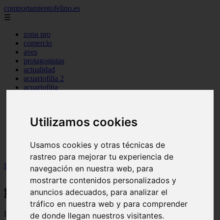
comportamientofelino.es
☰
zona pro
comercio
aves
protagonistas
actualidad
acuariofilia 2
acuariofilia
articulos
canal tv
nombres para gatos
Utilizamos cookies
novedades
tablon de anuncios
uncategorized
Usamos cookies y otras técnicas de
zona pro
rastreo para mejorar tu experiencia de
Inicio
>
gatos2
>
Página 107
navegación en nuestra web, para
mostrarte contenidos personalizados y
gatos2
anuncios adecuados, para analizar el
tráfico en nuestra web y para comprender
Descubre todas las noticias de la categoría gatos2. Artículos
de donde llegan nuestros visitantes.