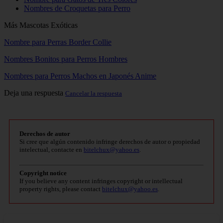
Nombres de Croquetas para Perro
Más Mascotas Exóticas
Nombre para Perras Border Collie
Nombres Bonitos para Perros Hombres
Nombres para Perros Machos en Japonés Anime
Deja una respuesta
Cancelar la respuesta
Derechos de autor
Si cree que algún contenido infringe derechos de autor o propiedad
intelectual, contacte en
bitelchux@yahoo.es
.
Copyright notice
If you believe any content infringes copyright or intellectual
property rights, please contact
bitelchux@yahoo.es
.