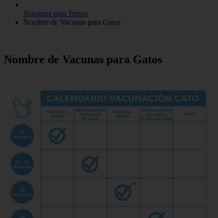
Nombres para Perros
Nombre de Vacunas para Gatos
Nombre de Vacunas para Gatos