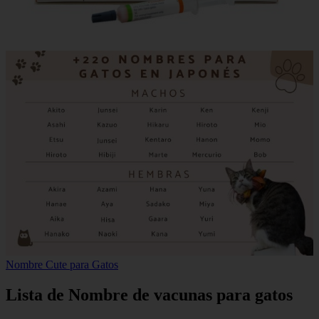
Nombre Cute para Gatos
Lista de Nombre de vacunas para gatos