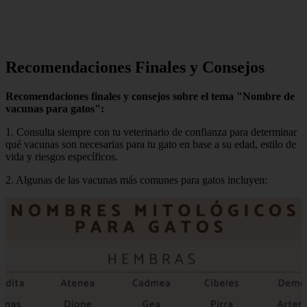
Recomendaciones Finales y Consejos
Recomendaciones finales y consejos sobre el tema "Nombre de
vacunas para gatos":
1. Consulta siempre con tu veterinario de confianza para determinar
qué vacunas son necesarias para tu gato en base a su edad, estilo de
vida y riesgos específicos.
2. Algunas de las vacunas más comunes para gatos incluyen: