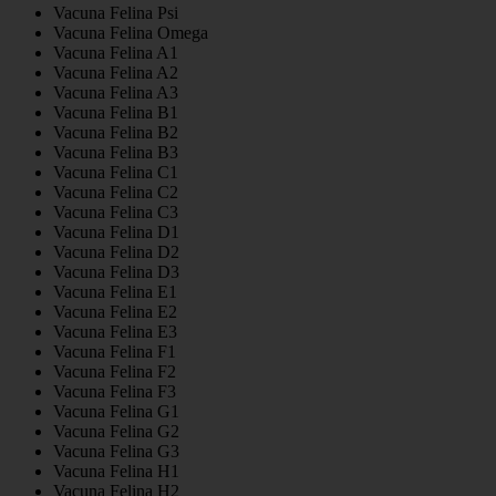
Vacuna Felina Psi
Vacuna Felina Omega
Vacuna Felina A1
Vacuna Felina A2
Vacuna Felina A3
Vacuna Felina B1
Vacuna Felina B2
Vacuna Felina B3
Vacuna Felina C1
Vacuna Felina C2
Vacuna Felina C3
Vacuna Felina D1
Vacuna Felina D2
Vacuna Felina D3
Vacuna Felina E1
Vacuna Felina E2
Vacuna Felina E3
Vacuna Felina F1
Vacuna Felina F2
Vacuna Felina F3
Vacuna Felina G1
Vacuna Felina G2
Vacuna Felina G3
Vacuna Felina H1
Vacuna Felina H2