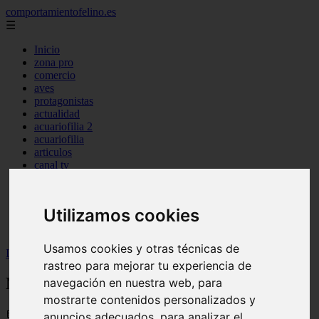
comportamientofelino.es
☰
Inicio
zona pro
comercio
aves
protagonistas
actualidad
acuariofilia 2
acuariofilia
articulos
canal tv
nombres para gatos
novedades
tablon de anuncios
Utilizamos cookies
uncategorized
zona pro
Usamos cookies y otras técnicas de
Inicio
>
gatos2
>
Nombre Femenino para Gatos
rastreo para mejorar tu experiencia de
Nombre Femenino para Gatos
navegación en nuestra web, para
mostrarte contenidos personalizados y
📅 12/06/2025
anuncios adecuados, para analizar el