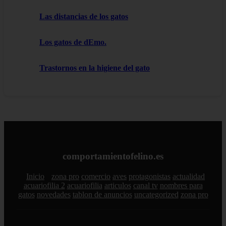
Las distancias de los gatos
Los gatos de dEmo.
Trastornos en la higiene del gato
comportamientofelino.es
Inicio
zona pro
comercio
aves
protagonistas
actualidad
acuariofilia 2
acuariofilia
articulos
canal tv
nombres para
gatos
novedades
tablon de anuncios
uncategorized
zona pro