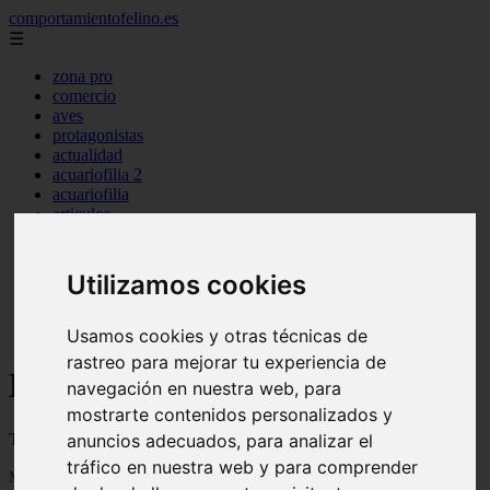
comportamientofelino.es
☰
zona pro
comercio
aves
protagonistas
actualidad
acuariofilia 2
acuariofilia
articulos
canal tv
nombres para gatos
novedades
Utilizamos cookies
tablon de anuncios
uncategorized
zona pro
Usamos cookies y otras técnicas de
rastreo para mejorar tu experiencia de
Blog sobre gatos - Página 39
navegación en nuestra web, para
mostrarte contenidos personalizados y
Todo sobre gatos, nombres de gatos y razas de gatos
anuncios adecuados, para analizar el
tráfico en nuestra web y para comprender
Mostrando 913 - 936 de 2801 artículos