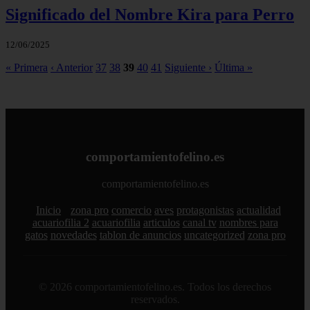
Significado del Nombre Kira para Perro
12/06/2025
« Primera
‹ Anterior
37
38
39
40
41
Siguiente ›
Última »
comportamientofelino.es
comportamientofelino.es
Inicio
zona pro
comercio
aves
protagonistas
actualidad
acuariofilia 2
acuariofilia
articulos
canal tv
nombres para
gatos
novedades
tablon de anuncios
uncategorized
zona pro
© 2026 comportamientofelino.es. Todos los derechos
reservados.