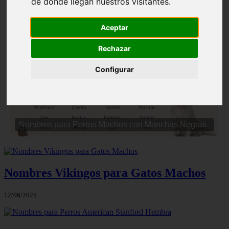
de donde llegan nuestros visitantes.
Aceptar
Rechazar
Configurar
❮
❯
Nombres para Perros Machos con Manchas Negras
Nombres Vikingos para Gatos Machos
12/06/2025