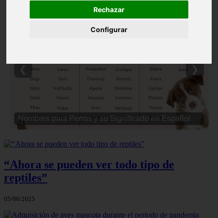
Rechazar
Configurar
❮
❯
Nombres para Perros y su Significado en Español
“Ahora se pueden ver todo tipo de
reptiles”
05/06/2025