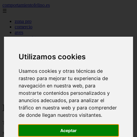
comportamientofelino.es
☰
zona pro
comercio
aves
protagonistas
actualidad
acuariofilia 2
acuariofilia
Utilizamos cookies
articulos
canal tv
Usamos cookies y otras técnicas de
nombres para gatos
novedades
rastreo para mejorar tu experiencia de
tablon de anuncios
navegación en nuestra web, para
uncategorized
mostrarte contenidos personalizados y
zona pro
anuncios adecuados, para analizar el
Blog sobre gatos - Página 77
tráfico en nuestra web y para comprender
de donde llegan nuestros visitantes.
Todo sobre gatos, nombres de gatos y razas de gatos
Aceptar
Mostrando 1825 - 1848 de 2799 artículos