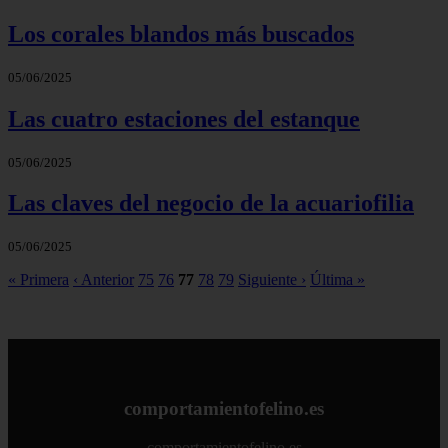
Los corales blandos más buscados
05/06/2025
Las cuatro estaciones del estanque
05/06/2025
Las claves del negocio de la acuariofilia
05/06/2025
« Primera
‹ Anterior
75
76
77
78
79
Siguiente ›
Última »
comportamientofelino.es
comportamientofelino.es