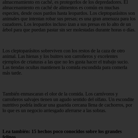
almacenamiento en caché, es protegerlos de los depredadores. El
almacenamiento en caché de alimentos es común en muchas
especies, desde osos pardos hasta leopardos. Los cleptoparásitos son
animales que intentan robar sus presas; es una gran amenaza para los
cazadores. Los leopardos incluso izan a sus presas en lo alto de un
árbol para que puedan pastar sin ser molestadas durante horas o días.
Los cleptoparásitos sobreviven con los restos de la caza de otro
animal. Las hienas y los buitres son carroñeros y excelentes
ejemplos de criaturas a las que no les gusta hacer el trabajo sucio.
Las tiendas ocultas mantienen la comida escondida para comerla
más tarde.
También enmascaran el olor de la comida. Los carnívoros y
carroñeros salvajes tienen un agudo sentido del olfato. Un escondite
nutritivo podría indicar una guarida cercana llena de cachorros, por
lo que es un negocio arriesgado aferrarse a las sobras.
Lea también: 15 hechos poco conocidos sobre los grandes
felinos