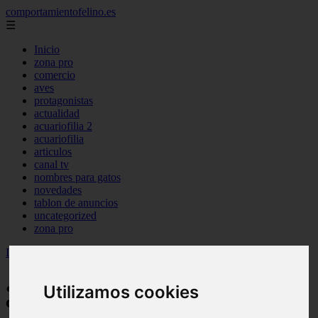
comportamientofelino.es
☰
Inicio
zona pro
comercio
aves
protagonistas
actualidad
acuariofilia 2
acuariofilia
articulos
canal tv
nombres para gatos
novedades
tablon de anuncios
uncategorized
zona pro
Inicio
>
gatos2
>
¿Por qué los gatos intentan enterrar su comida?
¿Por qué los gatos intentan enterrar su
Utilizamos cookies
comida?