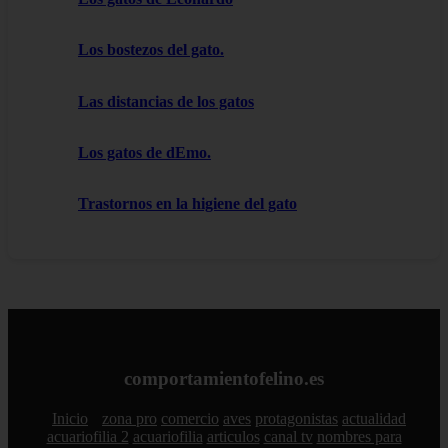
Los bostezos del gato.
Las distancias de los gatos
Los gatos de dEmo.
Trastornos en la higiene del gato
comportamientofelino.es
Inicio
zona pro
comercio
aves
protagonistas
actualidad
acuariofilia 2
acuariofilia
articulos
canal tv
nombres para