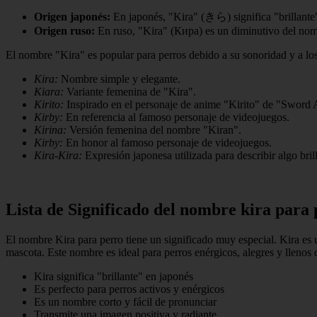
Origen japonés:
En japonés, "Kira" (きら) significa "brillante"
Origen ruso:
En ruso, "Kira" (Кира) es un diminutivo del nom
El nombre "Kira" es popular para perros debido a su sonoridad y a los
Kira:
Nombre simple y elegante.
Kiara:
Variante femenina de "Kira".
Kirito:
Inspirado en el personaje de anime "Kirito" de "Sword 
Kirby:
En referencia al famoso personaje de videojuegos.
Kirina:
Versión femenina del nombre "Kiran".
Kirby:
En honor al famoso personaje de videojuegos.
Kira-Kira:
Expresión japonesa utilizada para describir algo bril
Lista de Significado del nombre kira para
El nombre Kira para perro tiene un significado muy especial. Kira es u
mascota. Este nombre es ideal para perros enérgicos, alegres y llenos 
Kira significa "brillante" en japonés
Es perfecto para perros activos y enérgicos
Es un nombre corto y fácil de pronunciar
Transmite una imagen positiva y radiante