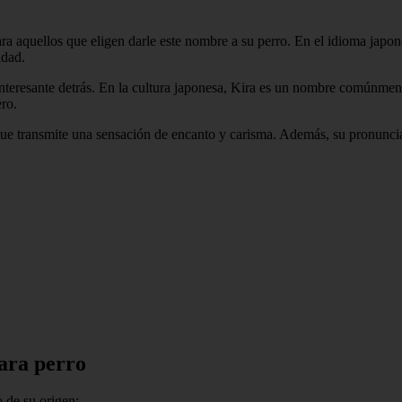
a aquellos que eligen darle este nombre a su perro. En el idioma japonés
idad.
interesante detrás. En la cultura japonesa, Kira es un nombre comúnment
ro.
que transmite una sensación de encanto y carisma. Además, su pronunci
ara perro
 de su origen: