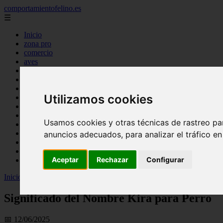
comportamientofelino.es
☰
Inicio
zona pro
comercio
aves
protagonistas
actualidad
acuariofilia 2
Utilizamos cookies
acuariofilia
articulos
canal tv
Usamos cookies y otras técnicas de rastreo pa
nombres para gatos
novedades
anuncios adecuados, para analizar el tráfico e
tablon de anuncios
uncategorized
Aceptar
Rechazar
Configurar
zona pro
Inicio
>
gatos2
>
Significado del Nombre Kira para Perro
Significado del Nombre Kira para Perro
📅 12/06/2025