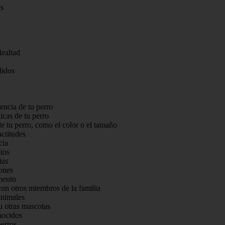
as
lealtad
lidos
encia de tu perro
icas de tu perro
de tu perro, como el color o el tamaño
ctitudes
cia
tos
ias
iones
mento
on otros miembros de la familia
animales
u otras mascotas
nocidos
perros