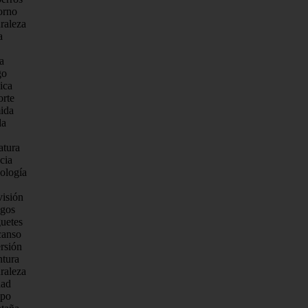
orno
raleza
a
a
go
ica
orte
mida
da
atura
cia
nología
visión
egos
guetes
canso
rsión
ntura
raleza
dad
mpo