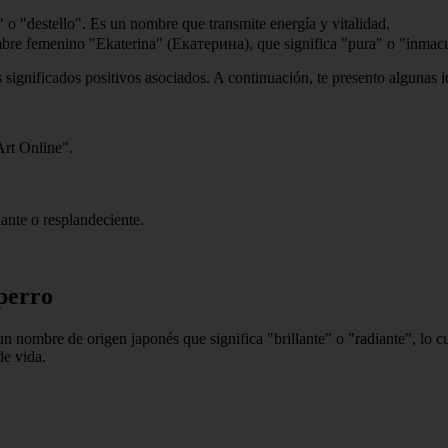
 o "destello". Es un nombre que transmite energía y vitalidad.
bre femenino "Ekaterina" (Екатерина), que significa "pura" o "inmac
 significados positivos asociados. A continuación, te presento algunas 
Art Online".
lante o resplandeciente.
 perro
n nombre de origen japonés que significa "brillante" o "radiante", lo cua
de vida.