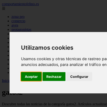
comportamientofelino.es
☰
zona pro
comercio
aves
protagonistas
actualidad
acuariofilia 2
acuariofilia
Utilizamos cookies
articulos
canal tv
nombres para gatos
Usamos cookies y otras técnicas de rastreo pa
novedades
tablon de anuncios
anuncios adecuados, para analizar el tráfico e
uncategorized
zona pro
Aceptar
Rechazar
Configurar
Inicio
>
gatos2
>
Página 55
gatos2
Descubre todas las noticias de la categoría gatos2. Artículos actualiz