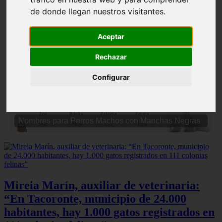
de donde llegan nuestros visitantes.
Aceptar
Rechazar
❮
❯
Configurar
Nombres para Perros Machos con Manchas Negras
Mireia Marín, auxiliar de veterinaria:
“En Tacoronte, municipio de 24.000
habitantes, hay 1.000 gatos registrados en