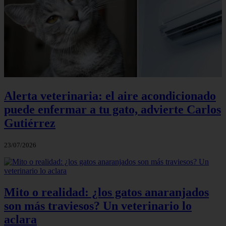
Alerta veterinaria: el aire acondicionado
puede enfermar a tu gato, advierte Carlos
Gutiérrez
23/07/2026
Mito o realidad: ¿los gatos anaranjados
son más traviesos? Un veterinario lo
aclara