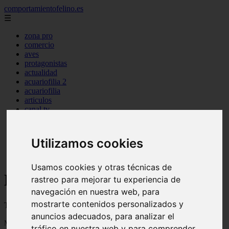
comportamientofelino.es
☰
zona pro
comercio
aves
protagonistas
actualidad
acuariofilia 2
acuariofilia
articulos
canal tv
nombres para gatos
novedades
tablon de anuncios
Utilizamos cookies
uncategorized
zona pro
Usamos cookies y otras técnicas de
Blog sobre gatos
rastreo para mejorar tu experiencia de
navegación en nuestra web, para
mostrarte contenidos personalizados y
Todo sobre gatos, nombres de gatos y razas de gatos
anuncios adecuados, para analizar el
Mostrando 1 - 24 de 2797 artículos
tráfico en nuestra web y para comprender