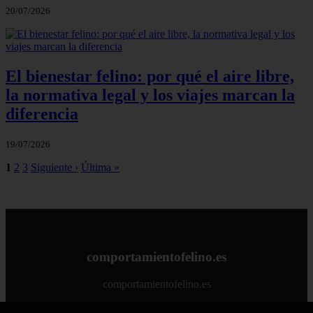
20/07/2026
El bienestar felino: por qué el aire libre,
la normativa legal y los viajes marcan la
diferencia
19/07/2026
1
2
3
Siguiente ›
Última »
comportamientofelino.es
comportamientofelino.es
Inicio
zona pro
comercio
aves
protagonistas
actualidad