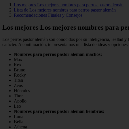
Los mejores Los mejores nombres para perros pastor alemán
Lista de Los mejores nombres para perros pastor alemán
Recomendaciones Finales y Consejos
Los mejores Los mejores nombres para pe
Los perros pastor alemán son conocidos por su inteligencia, lealtad y 
carácter. A continuación, te presentamos una lista de ideas y opcione
Nombres para perros pastor alemán machos:
Max
Rex
Bruno
Rocky
Titan
Zeus
Hércules
Thor
Apollo
Leo
Nombres para perros pastor alemán hembras:
Luna
Bella
Athena