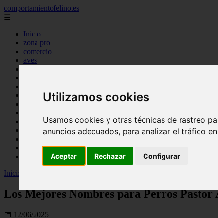
comportamientofelino.es
☰
Inicio
zona pro
comercio
aves
protagonistas
actualidad
acuariofilia 2
Utilizamos cookies
acuariofilia
articulos
canal tv
Usamos cookies y otras técnicas de rastreo pa
nombres para gatos
novedades
anuncios adecuados, para analizar el tráfico e
tablon de anuncios
uncategorized
Aceptar
Rechazar
Configurar
zona pro
Inicio
>
gatos2
>
Los Mejores Nombres para Perros Pastor Alemán
Los Mejores Nombres para Perros Pastor
📅 12/06/2025