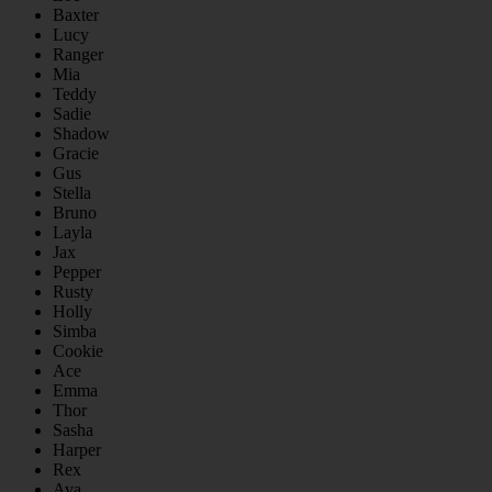
Baxter
Lucy
Ranger
Mia
Teddy
Sadie
Shadow
Gracie
Gus
Stella
Bruno
Layla
Jax
Pepper
Rusty
Holly
Simba
Cookie
Ace
Emma
Thor
Sasha
Harper
Rex
Ava