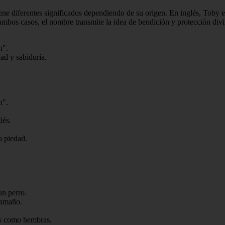
ne diferentes significados dependiendo de su origen. En inglés, Toby 
ambos casos, el nombre transmite la idea de bendición y protección divi
n".
dad y sabiduría.
n".
lés.
u piedad.
un perro.
tamaño.
os como hembras.