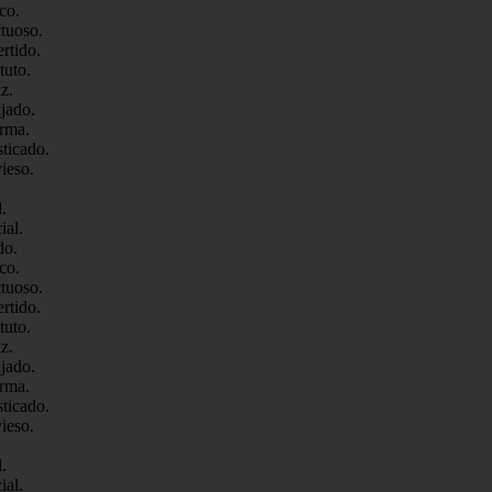
co.
tuoso.
rtido.
tuto.
z.
jado.
orma.
ticado.
ieso.
.
ial.
do.
co.
tuoso.
rtido.
tuto.
z.
jado.
orma.
ticado.
ieso.
.
ial.