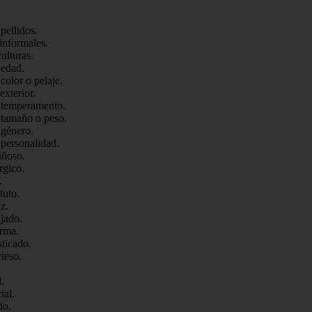
ellidos.
informales.
ulturas.
 edad.
color o pelaje.
exterior.
r temperamento.
 tamaño o peso.
 género.
 personalidad.
iñoso.
rgico.
.
tuto.
z.
jado.
orma.
ticado.
ieso.
.
ial.
do.