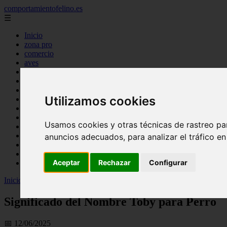
comportamientofelino.es
☰
Inicio
zona pro
comercio
aves
protagonistas
actualidad
acuariofilia 2
Utilizamos cookies
acuariofilia
articulos
canal tv
Usamos cookies y otras técnicas de rastreo pa
nombres para gatos
novedades
anuncios adecuados, para analizar el tráfico e
tablon de anuncios
uncategorized
Aceptar
Rechazar
Configurar
zona pro
Inicio
>
gatos2
>
Significado del Nombre Toby para Perro
Significado del Nombre Toby para Perro
📅 12/06/2025