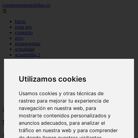
comportamientofelino.es
☰
Inicio
zona pro
comercio
aves
protagonistas
actualidad
acuariofilia 2
acuariofilia
articulos
canal tv
nombres para gatos
Utilizamos cookies
novedades
tablon de anuncios
Usamos cookies y otras técnicas de
uncategorized
zona pro
rastreo para mejorar tu experiencia de
navegación en nuestra web, para
Inicio
>
gatos2
>
Nombres Romanos para Perros Hembras
mostrarte contenidos personalizados y
Nombres Romanos para Perros Hembras
anuncios adecuados, para analizar el
tráfico en nuestra web y para comprender
📅 12/06/2025
de donde llegan nuestros visitantes.