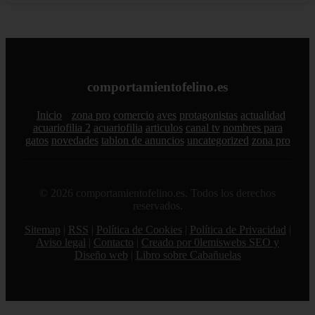
comportamientofelino.es
Inicio
zona pro
comercio
aves
protagonistas
actualidad
acuariofilia 2
acuariofilia
articulos
canal tv
nombres para
gatos
novedades
tablon de anuncios
uncategorized
zona pro
© 2026 comportamientofelino.es. Todos los derechos
reservados.
Sitemap
|
RSS
|
Política de Cookies
|
Política de Privacidad
|
Aviso legal
|
Contacto
|
Creado por 0lemiswebs SEO y
Diseño web
|
Libro sobre Cabañuelas