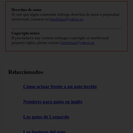
Derechos de autor
Si cree que algún contenido infringe derechos de autor o propiedad
intelectual, contacte en
bitelchux@yahoo.es
.
Copyright notice
If you believe any content infringes copyright or intellectual
property rights, please contact
bitelchux@yahoo.es
.
Relaccionados
Cómo actuar frente a un gato herido
Nombres para gatos en inglés
Los gatos de Leonardo
Los bostezos del gato.