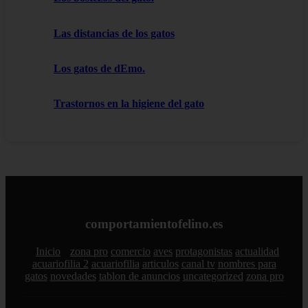
Las distancias de los gatos
Los gatos de dEmo.
Trastornos en la higiene del gato
comportamientofelino.es
Inicio
zona pro
comercio
aves
protagonistas
actualidad
acuariofilia 2
acuariofilia
articulos
canal tv
nombres para
gatos
novedades
tablon de anuncios
uncategorized
zona pro