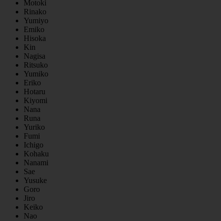
Motoki
Rinako
Yumiyo
Emiko
Hisoka
Kin
Nagisa
Ritsuko
Yumiko
Eriko
Hotaru
Kiyomi
Nana
Runa
Yuriko
Fumi
Ichigo
Kohaku
Nanami
Sae
Yusuke
Goro
Jiro
Keiko
Nao