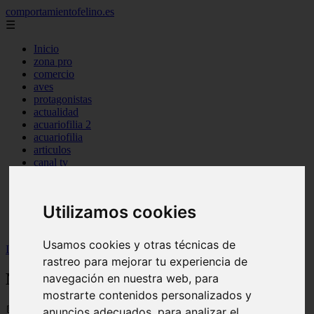
comportamientofelino.es
☰
Inicio
zona pro
comercio
aves
protagonistas
actualidad
acuariofilia 2
acuariofilia
articulos
canal tv
nombres para gatos
novedades
tablon de anuncios
Utilizamos cookies
uncategorized
zona pro
Usamos cookies y otras técnicas de
Inicio
>
gatos2
>
Nombres Japoneses para Gatos Blancos
rastreo para mejorar tu experiencia de
Nombres Japoneses para Gatos Blancos
navegación en nuestra web, para
mostrarte contenidos personalizados y
📅 12/06/2025
anuncios adecuados, para analizar el