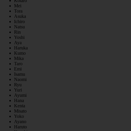
Kotaro
Mei
Tora
Asuka
Ichiro
Natsu
Rin
Yoshi
Aya
Haruka
Kumo
Mika
Taro
Emi
Isamu
Naomi
Ryu
Yuri
Ayumi
Hana
Kenta
Misato
Yoko
Ayano
Haruto