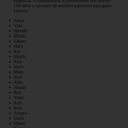
elegancia. A continuación, te presentamos una lista de
100 ideas y opciones de nombres japoneses para gatos
blancos:
Akira
Yuki
Hiroshi
Misaki
Sakura
Haru
Kai
Mochi
Kira
Shiro
Maru
Nori
Aiko
Hinata
Ren
Yumi
Koji
Sora
Amaya
Daiki
Hikari