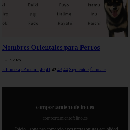
Nombres Orientales para Perros
12/06/2025
« Primera
‹ Anterior
40
41
42
43
44
Siguiente ›
Última »
comportamientofelino.es
comportamientofelino.es
Inicio
zona pro
comercio
aves
protagonistas
actualidad