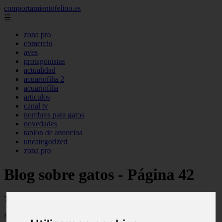
comportamientofelino.es
☰
zona pro
comercio
aves
protagonistas
actualidad
acuariofilia 2
acuariofilia
articulos
canal tv
nombres para gatos
novedades
tablon de anuncios
uncategorized
zona pro
Blog sobre gatos - Página 42
Todo sobre gatos, nombres de gatos y razas de gatos
Mostrando 985 - 1008 de 2801 artículos