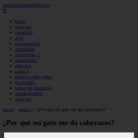
comportamientofelino.es
☰
Inicio
zona pro
comercio
aves
protagonistas
actualidad
acuariofilia 2
acuariofilia
articulos
canal tv
nombres para gatos
novedades
tablon de anuncios
uncategorized
zona pro
Inicio
>
gatos2
>
¿Por qué mi gato me da cabezazos?
¿Por qué mi gato me da cabezazos?
📅 31/05/2025