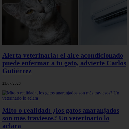
Alerta veterinaria: el aire acondicionado
puede enfermar a tu gato, advierte Carlos
Gutiérrez
23/07/2026
Mito o realidad: ¿los gatos anaranjados
son más traviesos? Un veterinario lo
aclara