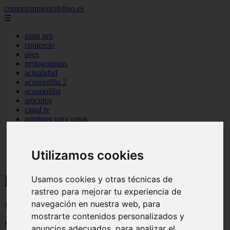
comportamientofelino.es
☰
zona pro
comercio
aves
protagonistas
actualidad
acuariofilia 2
acuariofilia
articulos
canal tv
nombres para gatos
novedades
tablon de anuncios
uncategorized
Utilizamos cookies
zona pro
Blog sobre gatos
Usamos cookies y otras técnicas de
rastreo para mejorar tu experiencia de
navegación en nuestra web, para
Todo sobre gatos, nombres de gatos y razas de gatos
mostrarte contenidos personalizados y
Mostrando 1 - 24 de 2801 artículos
anuncios adecuados, para analizar el