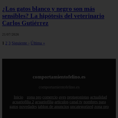
¿Los gatos blanco y negro son más
sensibles? La hipótesis del veterinario
Carlos Gutiérrez
21/07/2026
1
2
3
Siguiente ›
Última »
comportamientofelino.es
comportamientofelino.es
Inicio
zona pro
comercio
aves
protagonistas
actualidad
acuariofilia 2
acuariofilia
articulos
canal tv
nombres para
gatos
novedades
tablon de anuncios
uncategorized
zona pro