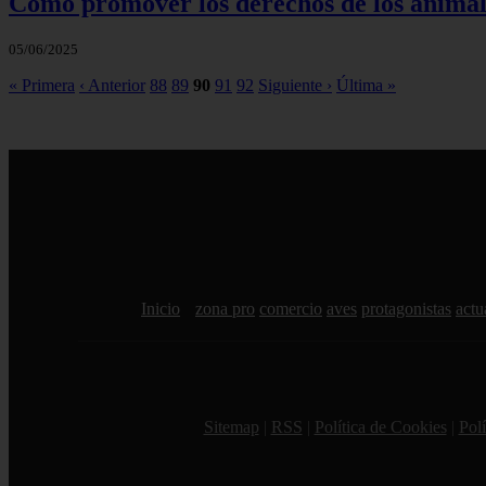
Cómo promover los derechos de los animale
05/06/2025
« Primera
‹ Anterior
88
89
90
91
92
Siguiente ›
Última »
Inicio
zona pro
comercio
aves
protagonistas
actu
Sitemap
|
RSS
|
Política de Cookies
|
Polí