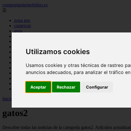
comportamientofelino.es
☰
zona pro
comercio
aves
protagonistas
actualidad
acuariofilia 2
Utilizamos cookies
acuariofilia
articulos
canal tv
Usamos cookies y otras técnicas de rastreo pa
nombres para gatos
anuncios adecuados, para analizar el tráfico e
novedades
tablon de anuncios
uncategorized
Aceptar
Rechazar
Configurar
zona pro
Inicio
>
gatos2
>
Página 90
gatos2
Descubre todas las noticias de la categoría gatos2. Artículos actualiz