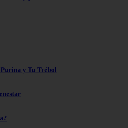
e Purina y Tu Trébol
enestar
ia?