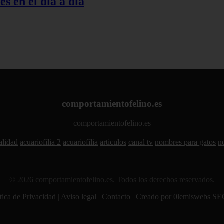
s en el día a día
comportamientofelino.es
comportamientofelino.es
alidad
acuariofilia 2
acuariofilia
articulos
canal tv
nombres para gatos
n
© 2026 comportamientofelino.es. Todos los derechos reservados.
tica de Privacidad
|
Aviso legal
|
Contacto
|
Creado por 0lemiswebs SE