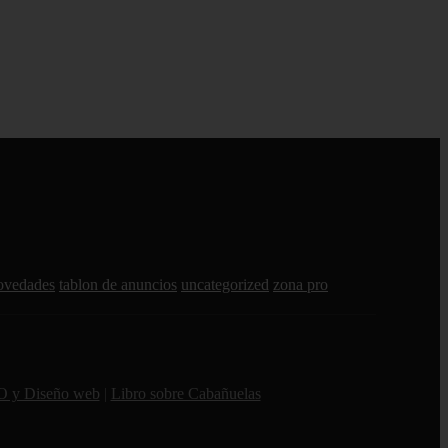
ovedades
tablon de anuncios
uncategorized
zona pro
O y Diseño web
|
Libro sobre Cabañuelas