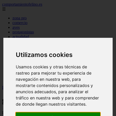
comportamientofelino.es
☰
zona pro
comercio
aves
protagonistas
actualidad
acuariofilia 2
acuariofilia
articulos
Utilizamos cookies
canal tv
nombres para gatos
novedades
Usamos cookies y otras técnicas de
tablon de anuncios
rastreo para mejorar tu experiencia de
uncategorized
zona pro
navegación en nuestra web, para
mostrarte contenidos personalizados y
Inicio
>
gatos2
>
Página 97
anuncios adecuados, para analizar el
tráfico en nuestra web y para comprender
gatos2
de donde llegan nuestros visitantes.
Descubre todas las noticias de la categoría gatos2. Artículos