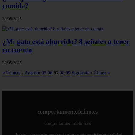
comida?
30/05/2025
¿Mi gato está aburrido? 8 señales a tener
en cuenta
30/05/2025
« Primera
‹ Anterior
95
96
97
98
99
Siguiente ›
Última »
comportamientofelino.es
comportamientofelino.es
Inicio
zona pro
comercio
aves
protagonistas
actualidad