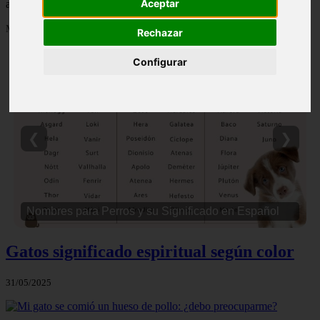
Aceptar
actualizados y contenido de calidad en comportamientofelino.es.
Mostrando 2305 - 2328 de 2800 artículos
Rechazar
Configurar
❮
❯
Nombres para Perros Machos con Manchas Negras
Gatos significado espiritual según color
31/05/2025