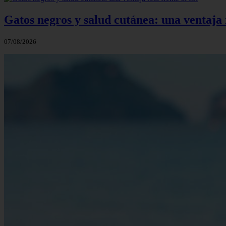
Gatos negros y salud cutánea: una ventaja r
07/08/2026