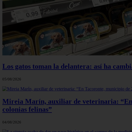
Los gatos toman la delantera: así ha camb
05/08/2026
Mireia Marín, auxiliar de veterinaria: “En
colonias felinas”
04/08/2026