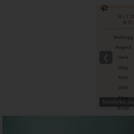
❮
Nombres pa