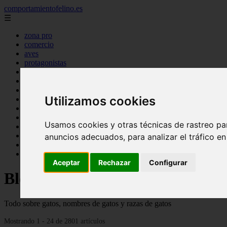
comportamientofelino.es
☰
zona pro
comercio
aves
protagonistas
actualidad
acuariofilia 2
acuariofilia
Utilizamos cookies
articulos
canal tv
nombres para gatos
Usamos cookies y otras técnicas de rastreo pa
novedades
tablon de anuncios
anuncios adecuados, para analizar el tráfico e
uncategorized
zona pro
Aceptar
Rechazar
Configurar
Blog sobre gatos
Todo sobre gatos, nombres de gatos y razas de gatos
Mostrando 1 - 24 de 2801 artículos