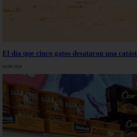
El día que cinco gatos desataron una catás
05/08/2026