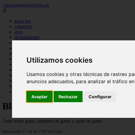
comportamientofelino.es
☰
zona pro
comercio
aves
protagonistas
actualidad
acuariofilia 2
acuariofilia
Utilizamos cookies
articulos
canal tv
nombres para gatos
Usamos cookies y otras técnicas de rastreo pa
novedades
tablon de anuncios
anuncios adecuados, para analizar el tráfico e
uncategorized
zona pro
Aceptar
Rechazar
Configurar
Blog sobre gatos
Todo sobre gatos, nombres de gatos y razas de gatos
Mostrando 1 - 24 de 2799 artículos