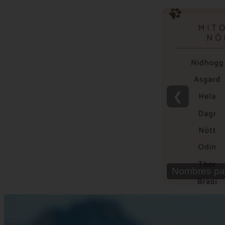
❮
Nombres pa