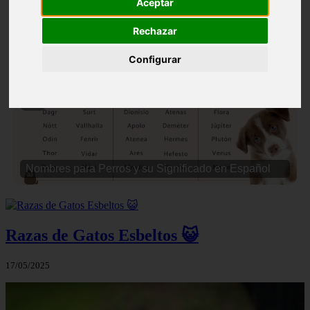
Aceptar
Rechazar
Configurar
❮
❯
Nombres para Perros Machos con Manchas Negras
Razas de Gatos Esbeltos 😺
17/05/2025