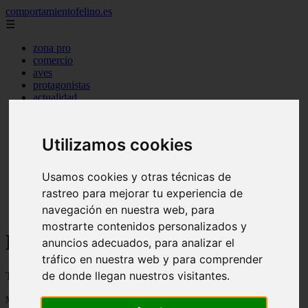
comportamientofelino.es
☰
zona pro
comercio
aves
protagonistas
actualidad
acuariofilia 2
acuariofilia
articulos
Utilizamos cookies
canal tv
nombres para gatos
novedades
Usamos cookies y otras técnicas de
tablon de anuncios
rastreo para mejorar tu experiencia de
uncategorized
navegación en nuestra web, para
zona pro
mostrarte contenidos personalizados y
Blog sobre gatos - Página 104
anuncios adecuados, para analizar el
tráfico en nuestra web y para comprender
de donde llegan nuestros visitantes.
Todo sobre gatos, nombres de gatos y razas de gatos
Mostrando 2473 - 2496 de 2799 artículos