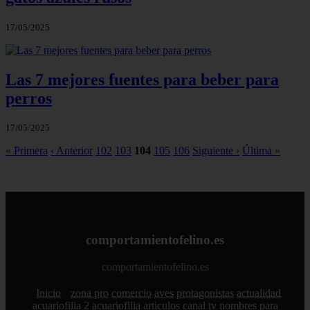
17/05/2025
Las 7 mejores fuentes para beber para
perros
17/05/2025
« Primera
‹ Anterior
102
103
104
105
106
Siguiente ›
Última »
comportamientofelino.es
comportamientofelino.es
Inicio
zona pro
comercio
aves
protagonistas
actualidad
acuariofilia 2
acuariofilia
articulos
canal tv
nombres para