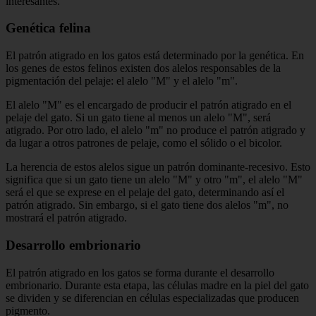
interesantes.
Genética felina
El patrón atigrado en los gatos está determinado por la genética. En
los genes de estos felinos existen dos alelos responsables de la
pigmentación del pelaje: el alelo "M" y el alelo "m".
El alelo "M" es el encargado de producir el patrón atigrado en el
pelaje del gato. Si un gato tiene al menos un alelo "M", será
atigrado. Por otro lado, el alelo "m" no produce el patrón atigrado y
da lugar a otros patrones de pelaje, como el sólido o el bicolor.
La herencia de estos alelos sigue un patrón dominante-recesivo. Esto
significa que si un gato tiene un alelo "M" y otro "m", el alelo "M"
será el que se exprese en el pelaje del gato, determinando así el
patrón atigrado. Sin embargo, si el gato tiene dos alelos "m", no
mostrará el patrón atigrado.
Desarrollo embrionario
El patrón atigrado en los gatos se forma durante el desarrollo
embrionario. Durante esta etapa, las células madre en la piel del gato
se dividen y se diferencian en células especializadas que producen
pigmento.