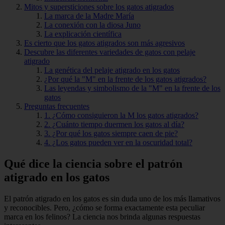
Mitos y supersticiones sobre los gatos atigrados
La marca de la Madre María
La conexión con la diosa Juno
La explicación científica
Es cierto que los gatos atigrados son más agresivos
Descubre las diferentes variedades de gatos con pelaje
atigrado
La genética del pelaje atigrado en los gatos
¿Por qué la "M" en la frente de los gatos atigrados?
Las leyendas y simbolismo de la "M" en la frente de los
gatos
Preguntas frecuentes
1. ¿Cómo consiguieron la M los gatos atigrados?
2. ¿Cuánto tiempo duermen los gatos al día?
3. ¿Por qué los gatos siempre caen de pie?
4. ¿Los gatos pueden ver en la oscuridad total?
Qué dice la ciencia sobre el patrón
atigrado en los gatos
El patrón atigrado en los gatos es sin duda uno de los más llamativos
y reconocibles. Pero, ¿cómo se forma exactamente esta peculiar
marca en los felinos? La ciencia nos brinda algunas respuestas