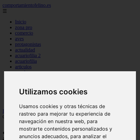
comportamientofelino.es
☰
Inicio
zona pro
comercio
aves
protagonistas
actualidad
acuariofilia 2
acuariofilia
articulos
canal tv
nombres para gatos
novedades
tablon de anuncios
Utilizamos cookies
uncategorized
zona pro
Usamos cookies y otras técnicas de
Inicio
>
gatos2
>
¿Cómo consiguieron la M los gatos atigrados?
rastreo para mejorar tu experiencia de
Ciencia y leyendas
navegación en nuestra web, para
mostrarte contenidos personalizados y
¿Cómo consiguieron la M los gatos
anuncios adecuados, para analizar el
atigrados? Ciencia y leyendas