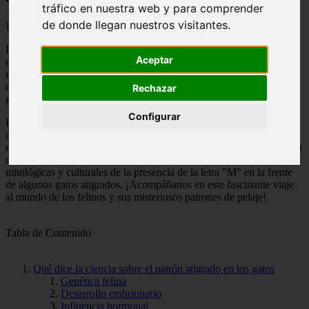
tráfico en nuestra web y para comprender
de donde llegan nuestros visitantes.
📅 10/05/2025
Los gatos atigrados son una de las variantes de pelaje más comunes
Aceptar
en los felinos domésticos. Su característico patrón de rayas y
manchas ha despertado la curiosidad de muchas personas a lo largo
de la historia. Pero, ¿cómo se forma ese patrón y por qué algunos
Rechazar
gatos atigrados presentan una letra "M" en la frente?
Configurar
Exploraremos la ciencia detrás del pelaje de los gatos atigrados y
descubriremos las teorías y leyendas que rodean a la famosa marca
en forma de "M". Veremos cómo la genética influye en la formación
de las rayas y manchas, así como también las posibles explicaciones
mitológicas y culturales de la presencia de la letra "M" en la frente
de algunos gatos atigrados. ¡Acompáñanos en este fascinante viaje
al mundo de los felinos y sus misteriosos patrones de pelaje!
Tabla de Contenido
Qué dice la ciencia sobre el patrón atigrado en los gatos
Genética felina
Desarrollo embrionario
Influencia hormonal