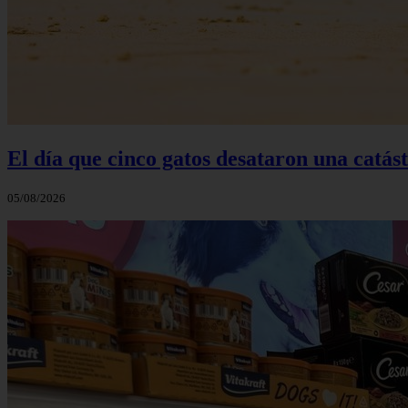
El día que cinco gatos desataron una catás
05/08/2026