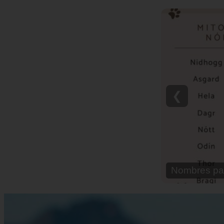
❮
Nombres pa