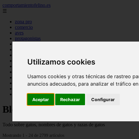
comportamientofelino.es
☰
zona pro
comercio
aves
protagonistas
actualidad
acuariofilia 2
acuariofilia
Utilizamos cookies
articulos
canal tv
nombres para gatos
Usamos cookies y otras técnicas de rastreo pa
novedades
tablon de anuncios
anuncios adecuados, para analizar el tráfico e
uncategorized
zona pro
Aceptar
Rechazar
Configurar
Blog sobre gatos
Todo sobre gatos, nombres de gatos y razas de gatos
Mostrando 1 - 24 de 2799 artículos