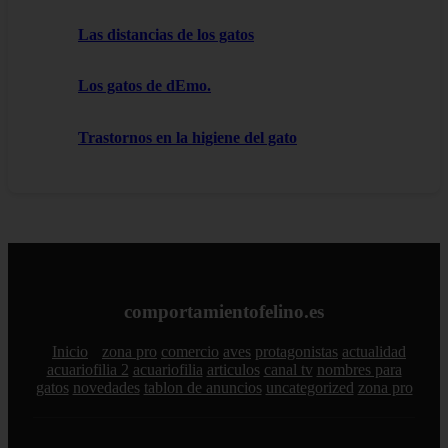
Las distancias de los gatos
Los gatos de dEmo.
Trastornos en la higiene del gato
comportamientofelino.es
Inicio
zona pro
comercio
aves
protagonistas
actualidad
acuariofilia 2
acuariofilia
articulos
canal tv
nombres para
gatos
novedades
tablon de anuncios
uncategorized
zona pro