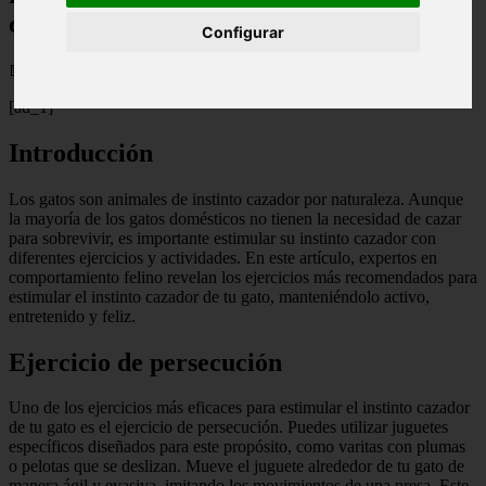
cazador de tu gato
Configurar
📅 13/05/2025
[ad_1]
Introducción
Los gatos son animales de instinto cazador por naturaleza. Aunque
la mayoría de los gatos domésticos no tienen la necesidad de cazar
para sobrevivir, es importante estimular su instinto cazador con
diferentes ejercicios y actividades. En este artículo, expertos en
comportamiento felino revelan los ejercicios más recomendados para
estimular el instinto cazador de tu gato, manteniéndolo activo,
entretenido y feliz.
Ejercicio de persecución
Uno de los ejercicios más eficaces para estimular el instinto cazador
de tu gato es el ejercicio de persecución. Puedes utilizar juguetes
específicos diseñados para este propósito, como varitas con plumas
o pelotas que se deslizan. Mueve el juguete alrededor de tu gato de
manera ágil y evasiva, imitando los movimientos de una presa. Este