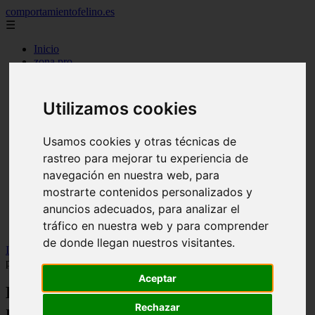
comportamientofelino.es
☰
Inicio
zona pro
comercio
aves
protagonistas
Utilizamos cookies
actualidad
acuariofilia 2
acuariofilia
Usamos cookies y otras técnicas de
articulos
rastreo para mejorar tu experiencia de
canal tv
navegación en nuestra web, para
nombres para gatos
novedades
mostrarte contenidos personalizados y
tablon de anuncios
anuncios adecuados, para analizar el
uncategorized
tráfico en nuestra web y para comprender
zona pro
de donde llegan nuestros visitantes.
Inicio
>
gatos2
>
Expertos revelan los ejercicios más recomendados
para estimular el instinto cazador de tu gato
Aceptar
Expertos revelan los ejercicios más
Rechazar
recomendados para estimular el instinto