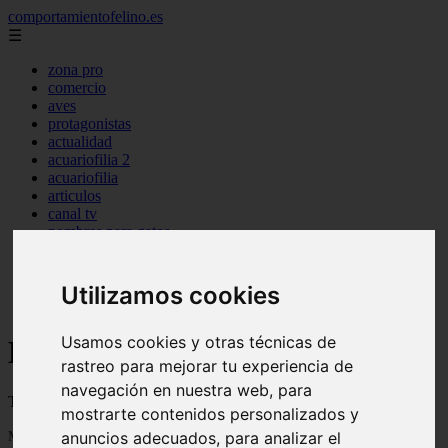
comportamientofelino.es
☰
zona pro
comercio
aves
protagonistas
actualidad
acuariofilia 2
acuariofilia
articulos
canal tv
nombres para gatos
novedades
tablon de anuncios
uncategorized
Utilizamos cookies
zona pro
Usamos cookies y otras técnicas de
Blog sobre gatos
rastreo para mejorar tu experiencia de
navegación en nuestra web, para
Todo sobre gatos, nombres de gatos y razas de gatos
mostrarte contenidos personalizados y
Mostrando 1 - 24 de 2800 artículos
anuncios adecuados, para analizar el