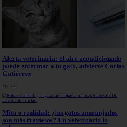
Alerta veterinaria: el aire acondicionado
puede enfermar a tu gato, advierte Carlos
Gutiérrez
23/07/2026
Mito o realidad: ¿los gatos anaranjados
son más traviesos? Un veterinario lo