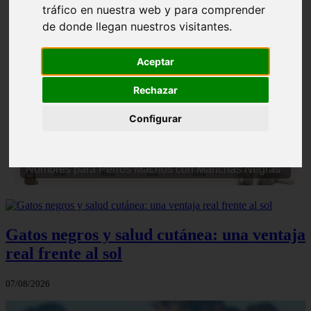
tráfico en nuestra web y para comprender
de donde llegan nuestros visitantes.
Aceptar
Rechazar
❮
❯
Configurar
Nombres para Perros Machos con Manchas Negras
Gatos negros y salud cutánea: una ventaja
real frente al sol
07/08/2026