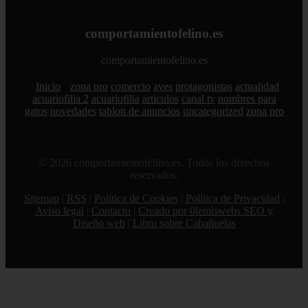
comportamientofelino.es
comportamientofelino.es
Inicio
zona pro
comercio
aves
protagonistas
actualidad
acuariofilia 2
acuariofilia
articulos
canal tv
nombres para
gatos
novedades
tablon de anuncios
uncategorized
zona pro
© 2026 comportamientofelino.es. Todos los derechos
reservados.
Sitemap
|
RSS
|
Política de Cookies
|
Política de Privacidad
|
Aviso legal
|
Contacto
|
Creado por 0lemiswebs SEO y
Diseño web
|
Libro sobre Cabañuelas