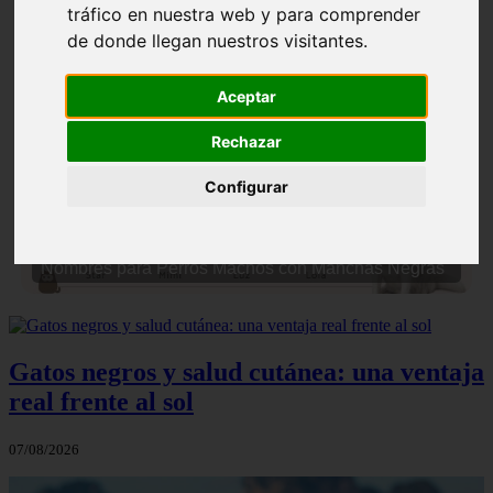
tráfico en nuestra web y para comprender
de donde llegan nuestros visitantes.
Aceptar
Rechazar
❮
❯
Configurar
Nombres para Perros Machos con Manchas Negras
Gatos negros y salud cutánea: una ventaja
real frente al sol
07/08/2026