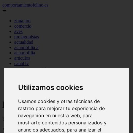
comportamientofelino.es
☰
zona pro
comercio
aves
protagonistas
actualidad
acuariofilia 2
acuariofilia
articulos
canal tv
nombres para gatos
novedades
tablon de anuncios
uncategorized
Utilizamos cookies
zona pro
Usamos cookies y otras técnicas de
Blog sobre gatos
rastreo para mejorar tu experiencia de
navegación en nuestra web, para
Todo sobre gatos, nombres de gatos y razas de gatos
mostrarte contenidos personalizados y
anuncios adecuados, para analizar el
Mostrando 1 - 24 de 2800 artículos