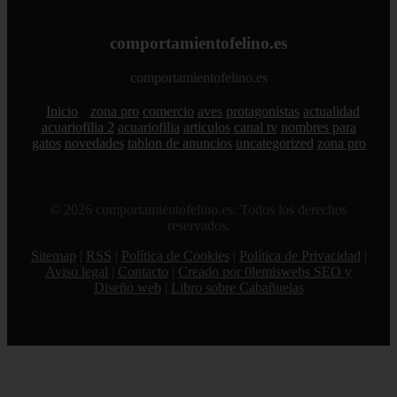
comportamientofelino.es
comportamientofelino.es
Inicio
zona pro
comercio
aves
protagonistas
actualidad
acuariofilia 2
acuariofilia
articulos
canal tv
nombres para
gatos
novedades
tablon de anuncios
uncategorized
zona pro
© 2026 comportamientofelino.es. Todos los derechos
reservados.
Sitemap
|
RSS
|
Política de Cookies
|
Política de Privacidad
|
Aviso legal
|
Contacto
|
Creado por 0lemiswebs SEO y
Diseño web
|
Libro sobre Cabañuelas