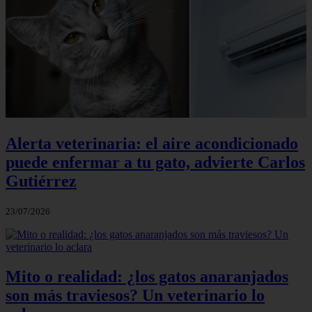
Alerta veterinaria: el aire acondicionado
puede enfermar a tu gato, advierte Carlos
Gutiérrez
23/07/2026
Mito o realidad: ¿los gatos anaranjados
son más traviesos? Un veterinario lo