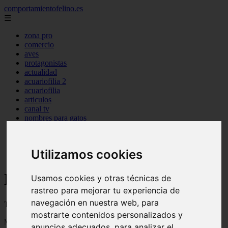
comportamientofelino.es
☰
zona pro
comercio
aves
protagonistas
actualidad
acuariofilia 2
acuariofilia
articulos
canal tv
nombres para gatos
novedades
tablon de anuncios
uncategorized
Utilizamos cookies
zona pro
Blog sobre gatos
Usamos cookies y otras técnicas de
rastreo para mejorar tu experiencia de
navegación en nuestra web, para
Todo sobre gatos, nombres de gatos y razas de gatos
mostrarte contenidos personalizados y
Mostrando 1 - 24 de 2799 artículos
anuncios adecuados, para analizar el