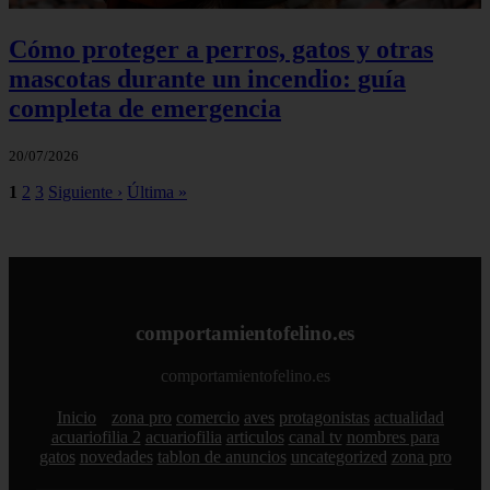
Cómo proteger a perros, gatos y otras
mascotas durante un incendio: guía
completa de emergencia
20/07/2026
1
2
3
Siguiente ›
Última »
comportamientofelino.es
comportamientofelino.es
Inicio
zona pro
comercio
aves
protagonistas
actualidad
acuariofilia 2
acuariofilia
articulos
canal tv
nombres para
gatos
novedades
tablon de anuncios
uncategorized
zona pro