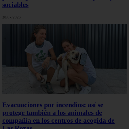
sociables
28/07/2026
Evacuaciones por incendios: así se
protege también a los animales de
compañía en los centros de acogida de
Las Rozas