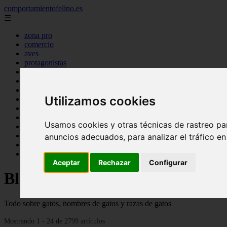
comportamientofelino.es
☰
zona pro
comercio
aves
protagonistas
actualidad
acuariofilia 2
acuariofilia
Utilizamos cookies
articulos
canal tv
nombres para gatos
Usamos cookies y otras técnicas de rastreo pa
novedades
tablon de anuncios
anuncios adecuados, para analizar el tráfico e
uncategorized
zona pro
Aceptar
Rechazar
Configurar
Blog sobre gatos
Todo sobre gatos, nombres de gatos y razas de gatos
Mostrando 1 - 24 de 2799 artículos