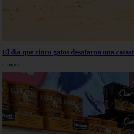
El día que cinco gatos desataron una catás
05/08/2026