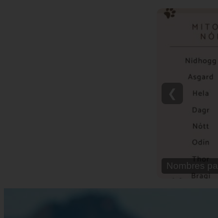
❮
Nombres pa