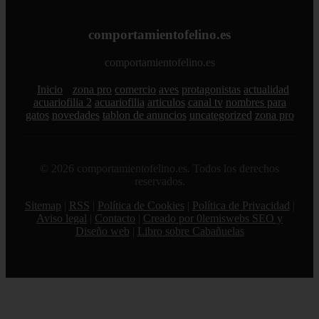
comportamientofelino.es
comportamientofelino.es
Inicio
zona pro
comercio
aves
protagonistas
actualidad
acuariofilia 2
acuariofilia
articulos
canal tv
nombres para
gatos
novedades
tablon de anuncios
uncategorized
zona pro
© 2026 comportamientofelino.es. Todos los derechos
reservados.
Sitemap
|
RSS
|
Política de Cookies
|
Política de Privacidad
|
Aviso legal
|
Contacto
|
Creado por 0lemiswebs SEO y
Diseño web
|
Libro sobre Cabañuelas