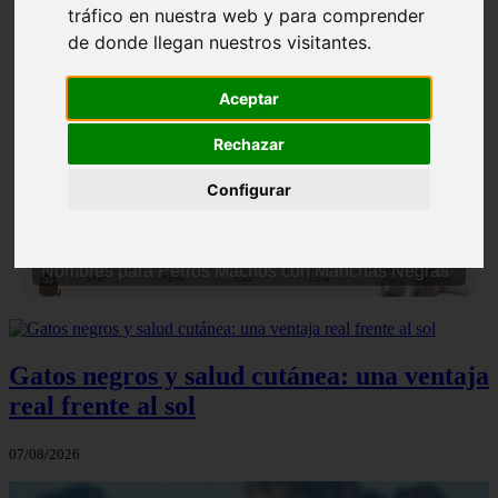
tráfico en nuestra web y para comprender
de donde llegan nuestros visitantes.
Aceptar
Rechazar
❮
❯
Configurar
Nombres para Perros Machos con Manchas Negras
Gatos negros y salud cutánea: una ventaja
real frente al sol
07/08/2026