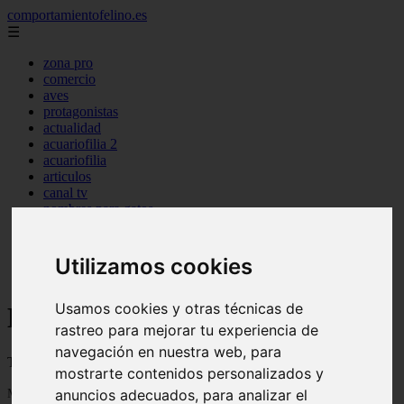
comportamientofelino.es
☰
zona pro
comercio
aves
protagonistas
actualidad
acuariofilia 2
acuariofilia
articulos
canal tv
nombres para gatos
novedades
tablon de anuncios
uncategorized
Utilizamos cookies
zona pro
Usamos cookies y otras técnicas de
Blog sobre gatos
rastreo para mejorar tu experiencia de
navegación en nuestra web, para
Todo sobre gatos, nombres de gatos y razas de gatos
mostrarte contenidos personalizados y
Mostrando 1 - 24 de 2800 artículos
anuncios adecuados, para analizar el