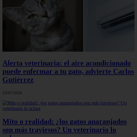
Alerta veterinaria: el aire acondicionado
puede enfermar a tu gato, advierte Carlos
Gutiérrez
23/07/2026
Mito o realidad: ¿los gatos anaranjados
son más traviesos? Un veterinario lo