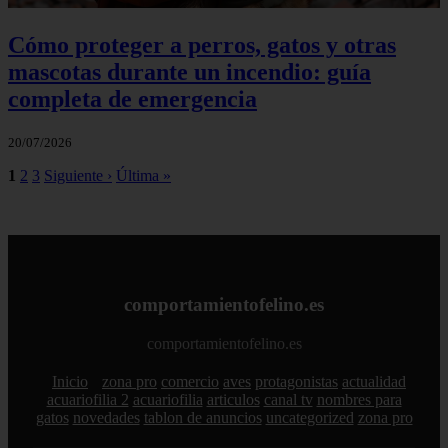
Cómo proteger a perros, gatos y otras
mascotas durante un incendio: guía
completa de emergencia
20/07/2026
1
2
3
Siguiente ›
Última »
comportamientofelino.es
comportamientofelino.es
Inicio
zona pro
comercio
aves
protagonistas
actualidad
acuariofilia 2
acuariofilia
articulos
canal tv
nombres para
gatos
novedades
tablon de anuncios
uncategorized
zona pro