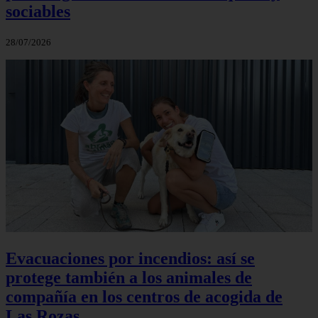
sociables
28/07/2026
Evacuaciones por incendios: así se
protege también a los animales de
compañía en los centros de acogida de
Las Rozas