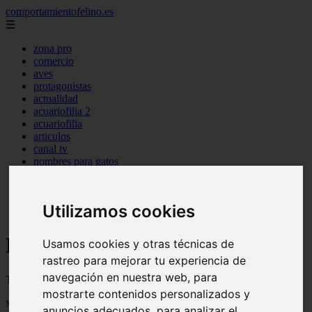
comportamientofelino.es
☰
zona pro
comercio
aves
protagonistas
actualidad
acuariofilia 2
acuariofilia
articulos
canal tv
nombres para gatos
novedades
tablon de anuncios
uncategorized
Utilizamos cookies
zona pro
Blog sobre gatos
Usamos cookies y otras técnicas de
rastreo para mejorar tu experiencia de
navegación en nuestra web, para
Todo sobre gatos, nombres de gatos y razas de gatos
mostrarte contenidos personalizados y
Mostrando 1 - 24 de 2799 artículos
anuncios adecuados, para analizar el