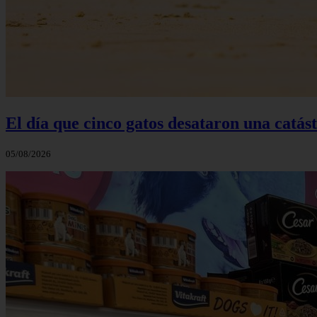
El día que cinco gatos desataron una catás
05/08/2026