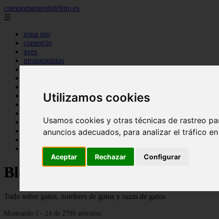
comportamientofelino.es
☰
zona pro
comercio
aves
protagonistas
actualidad
acuariofilia 2
acuariofilia
Utilizamos cookies
articulos
canal tv
nombres para gatos
Usamos cookies y otras técnicas de rastreo pa
novedades
tablon de anuncios
anuncios adecuados, para analizar el tráfico e
uncategorized
zona pro
Aceptar
Rechazar
Configurar
Blog sobre gatos
Todo sobre gatos, nombres de gatos y razas de gatos
Mostrando 1 - 24 de 2799 artículos